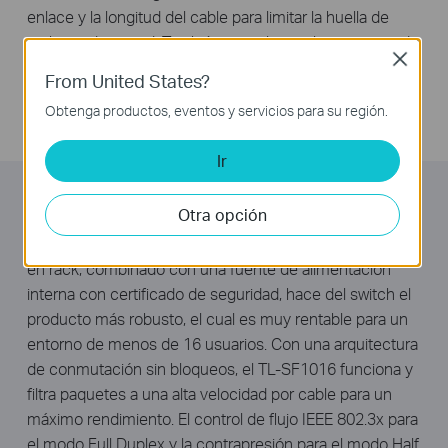
enlace y la longitud del cable para limitar la huella de
carbono de su red. También cumple con la normativa de
Close
RoHS de la UE, que prohíbe el uso de ciertos materiales
From United States?
peligrosos. Además, el 80% del material de embalaje
Obtenga productos, eventos y servicios para su región.
puede ser reciclado.
Ir
Alto Rendimiento
Otra opción
El diseño de la caja de acero con tamaño para montaje
en rack, combinado con una fuente de alimentación
interna con certificado de seguridad, hace del switch el
producto más robusto, el cual es muy rentable para un
entorno de menos de 16 usuarios. Con una arquitectura
de conmutación sin bloqueos, el TL-SF1016 funciona y
filtra paquetes a una alta velocidad por cable para un
máximo rendimiento. El control de flujo IEEE 802.3x para
el modo Full Duplex y la contrapresión para el modo Half