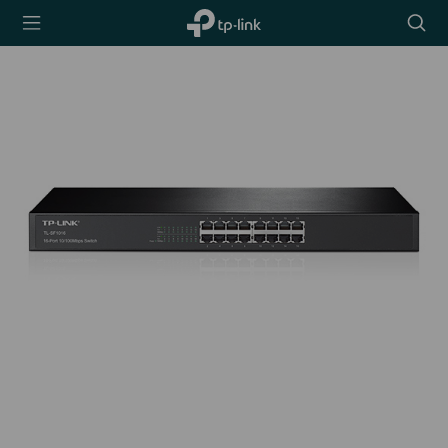
TP-Link,
Searc
Reliably
icon
Smart