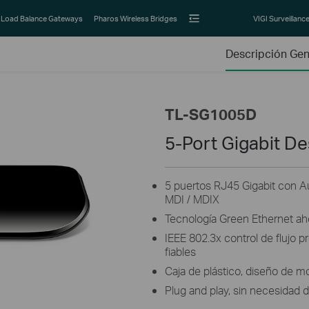
Load Balance Gateways
Pharos Wireless Bridges
VIGI Surveillanc
Descripción Gen
TL-SG1005D
5-Port Gigabit D
5 puertos RJ45 Gigabit con A
MDI / MDIX
Tecnología Green Ethernet ah
IEEE 802.3x control de flujo 
fiables
Caja de plástico, diseño de mo
Plug and play, sin necesidad 