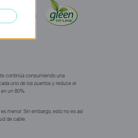
iente continúa consumiendo una
ada uno de los puertos y reduce el
a en un 80%.
 es menor. Sin embargo, esto no es así
ud de cable.