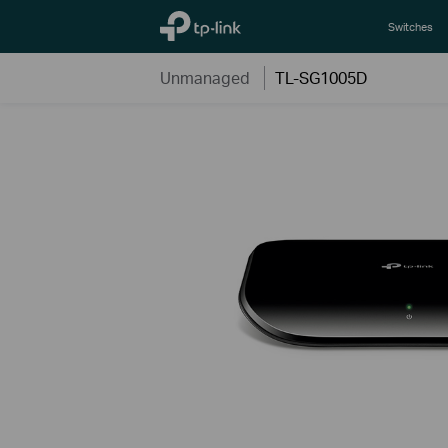
TP-Link, Reliably Smart
Switches
Unmanaged
TL-SG1005D