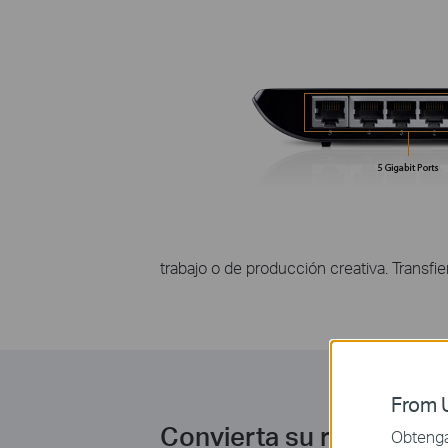
trabajo o de producción creativa. Transfie
From U
Convierta su red Ethern
Obtenga 