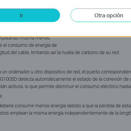
su red en ecológica al mismo
Ir
Otra opción
gabit. El switch de nueva
bit TL-SG1005D incorpora la
ficiencia energética. Ello le
d empleando mucha menos
te el consumo de energía de
itud del cable, limitando así la huella de carbono de su red.
a un ordenador u otro dispositivo de red, el puerto correspond
-SG1005D detecta automáticamente el estado de la conexión de c
án activos, lo que permite disminuir el consumo eléctrico hast
e
debería consumir menos energía debido a que la pérdida de ésta
 éstos emplean la misma energía independientemente de la longit