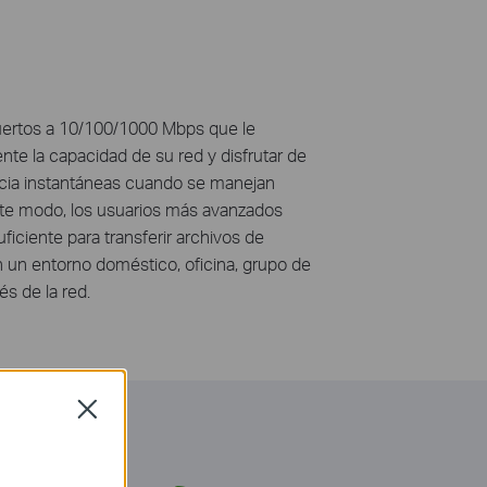
ertos a 10/100/1000 Mbps que le
nte la capacidad de su red y disfrutar de
ncia instantáneas cuando se manejan
ste modo, los usuarios más avanzados
iciente para transferir archivos de
 un entorno doméstico, oficina, grupo de
és de la red.
Close