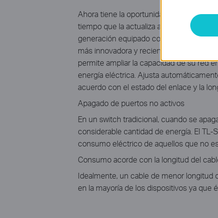
Ahora tiene la oportunidad de convertir 
tiempo que la actualiza a la tecnología Gi
generación equipado con 5 puertos Giga
más innovadora y reciente tecnología de e
permite ampliar la capacidad de su re
energía eléctrica. Ajusta automáticamen
acuerdo con el estado del enlace y la long
Apagado de puertos no activos
En un switch tradicional, cuando se apag
considerable cantidad de energía. El TL
consumo eléctrico de aquellos que no est
Consumo acorde con la longitud del cabl
Idealmente, un cable de menor longitud 
en la mayoría de los dispositivos ya que