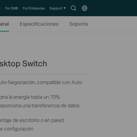
Search
Choose
e
For SMB
For Enterprise
Support
icon
location
eral
Especificaciones
Soporte
esktop Switch
uto-Negociación, compatible con Auto
orra la energía hasta un 70%
proporciona una transferencia de datos
ntaje de escritorio o en pared
de configuración