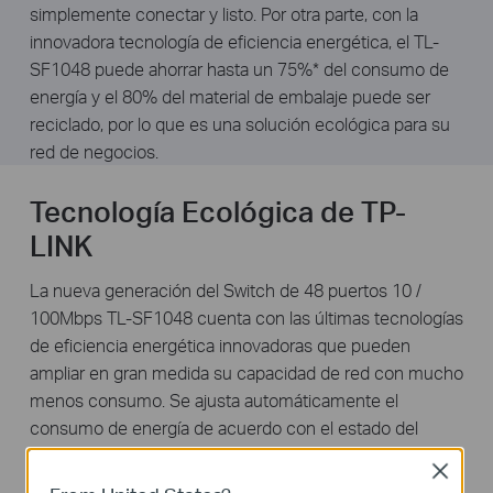
simplemente conectar y listo. Por otra parte, con la
innovadora tecnología de eficiencia energética, el TL-
SF1048 puede ahorrar hasta un 75%* del consumo de
energía y el 80% del material de embalaje puede ser
reciclado, por lo que es una solución ecológica para su
red de negocios.
Tecnología Ecológica de TP-
LINK
La nueva generación del Switch de 48 puertos 10 /
100Mbps TL-SF1048 cuenta con las últimas tecnologías
de eficiencia energética innovadoras que pueden
ampliar en gran medida su capacidad de red con mucho
menos consumo. Se ajusta automáticamente el
consumo de energía de acuerdo con el estado del
enlace y la longitud del cable para limitar la huella de
Close
carbono de su red. También cumple con la normativa de