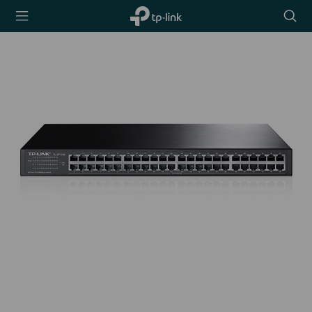
TP-Link,
Searc
Reliably
icon
Smart