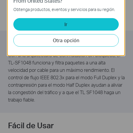
From United States?
RoHS de la UE, que prohíbe el uso de ciertos materiales
Obtenga productos, eventos y servicios para su región.
peligrosos. Además, el 80% del material de embalaje
puede ser reciclado.
Ir
Otra opción
Alto Rendimiento
Con una arquitectura de conmutación sin bloqueos, el
TL-SF1048 funciona y filtra paquetes a una alta
velocidad por cable para un máximo rendimiento. El
control de flujo IEEE 802.3x para el modo Full Duplex y la
contrapresión para el modo Half Duplex ayudan a aliviar
la congestión del tráfico y a que el TL SF1048 haga un
trabajo fiable.
Fácil de Usar