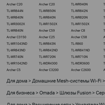
Archer C20
Archer C20
TL-WR940N
TL-WR844N
TL-WR850N
TL-WR842N
TL-WR840N
TL-WR840N
TL-WR820N
TL-WR3002X
TL-WR1502X
TL-WR1502X
TL-WR840N
Archer C59
Archer C8
Archer C3150
Archer C25
Archer C58
A
TL-WR1043ND
TL-WR843N
TL-R860
TL-WR843ND
TL-WR842ND
TL-WR841ND
TL-WR740N
TL-WR720N
TL-WR710N
TL-WR1042ND
TL-WDR4300
TL-WDR3600
Archer C5
Archer C3200
Archer C2600
A
Для дома > Домашние Mesh-системы Wi-Fi 
Для бизнеса > Omada > Шлюзы Fusion > Сер
Для дома > Расширение сети > Усилители Wi