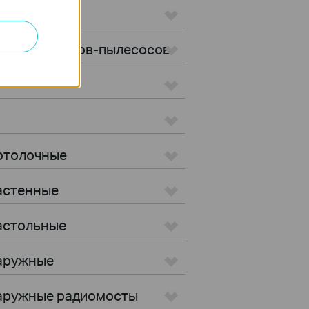
ылесосы
ы для роботов-пылесосов
Потолочные
Настенные
Настольные
Наружные
 Наружные радиомосты