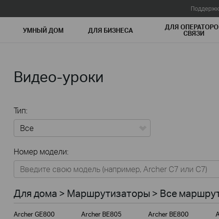
Поддержк
ДЛЯ ОПЕРАТОРО
УМНЫЙ ДОМ
ДЛЯ БИЗНЕСА
СВЯЗИ
Видео-уроки
Тип:
Все
Номер модели:
Для дома
Умный дом
Для дома > Маршрутизаторы > Все маршрут
Для бизнеса
Archer GE800
Archer BE805
Archer BE800
A
Для операторов связи