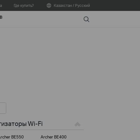
а
Где купить?
Казахстан / Русский
В
Search
изаторы Wi-Fi
rcher BE550
Archer BE400