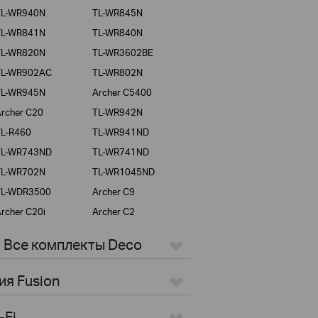
TL-WR940N
TL-WR845N
TL-WR841N
TL-WR840N
TL-WR820N
TL-WR3602BE
TL-WR902AC
TL-WR802N
TL-WR945N
Archer C5400
rcher C20
TL-WR942N
TL-R460
TL-WR941ND
TL-WR743ND
TL-WR741ND
TL-WR702N
TL-WR1045ND
TL-WDR3500
Archer C9
rcher C20i
Archer C2
> Все комплекты Deco
ия Fusion
-Fi