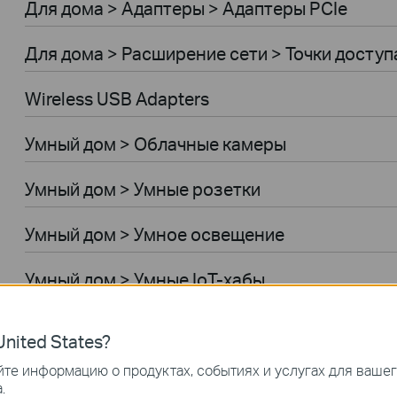
Для дома > Адаптеры > Адаптеры PCIe
Для дома > Расширение сети > Точки доступ
Wireless USB Adapters
Умный дом > Облачные камеры
Умный дом > Умные розетки
Умный дом > Умное освещение
Умный дом > Умные IoT-хабы
Умный дом > Умные датчики
nited States?
Умный дом > Умные выключатели
те информацию о продуктах, событиях и услугах для ваше
.