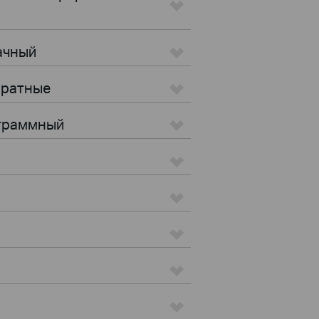
ачный
аратные
ограммный