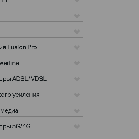
я Fusion Pro
erline
торы ADSL/VDSL
кого усиления
имедиа
оры 5G/4G