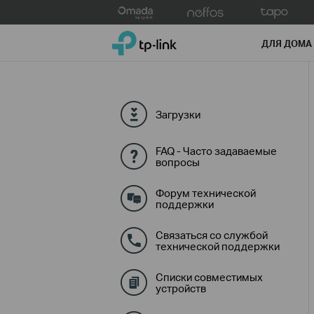
Click
to
TP-Link, Reliably Smart
skip
ДЛЯ ДОМА
the
navigation
bar
Загрузки
FAQ - Часто задаваемые
вопросы
Форум технической
поддержки
Связаться со службой
технической поддержки
Списки совместимых
устройств