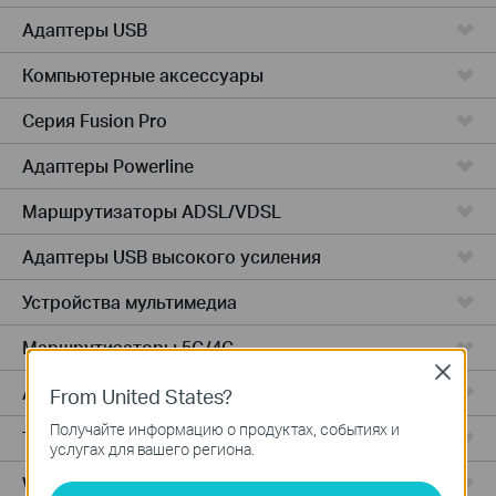
Адаптеры USB
Компьютерные аксессуары
Серия Fusion Pro
Адаптеры Powerline
Маршрутизаторы ADSL/VDSL
Адаптеры USB высокого усиления
Устройства мультимедиа
Маршрутизаторы 5G/4G
Close
Адаптеры PCIe
From United States?
Получайте информацию о продуктах, событиях и
Точки доступа
услугах для вашего региона.
Wireless USB Adapters