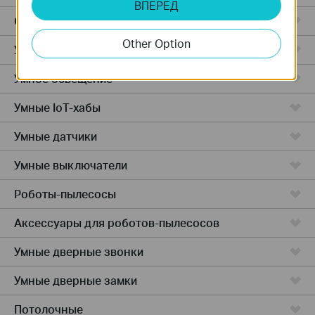
ВПЕРЕД
Облачные камеры
Other Option
Умные розетки
Умное освещение
Умные IoT-хабы
Умные датчики
Умные выключатели
Роботы-пылесосы
Аксессуары для роботов-пылесосов
Умные дверные звонки
Умные дверные замки
Потолочные