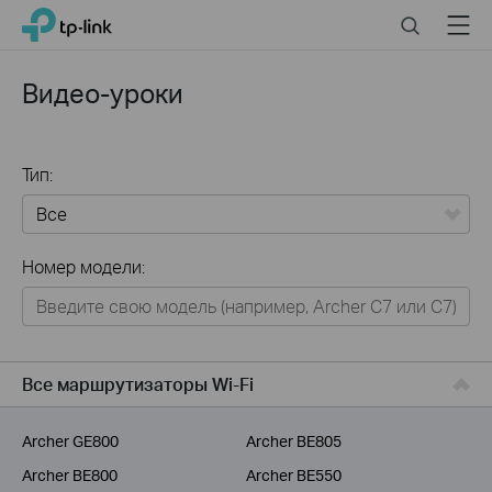
Click
Search
Menu
TP-Link, Reliably Smart
to
skip
the
Видео-уроки
navigation
bar
Тип:
Все
Номер модели:
Для дома
Умный дом
Для бизнеса
Все маршрутизаторы Wi-Fi
Для операторов связи
Archer GE800
Archer BE805
Archer BE800
Archer BE550