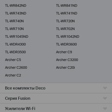
TL-WR842ND
TL-WR841ND
TL-WR743ND
TL-WR741ND
TL-WR740N
TL-WR720N
TL-WR710N
TL-WR702N
TL-WR1045ND
TL-WR1042ND
TL-WDR4300
TL-WDR3600
TL-WDR3500
Archer C9
Archer C5
Archer C3200
Archer C2600
Archer C20i
Archer C2
Все комплекты Deco
Серия Fusion
Усилители Wi-Fi