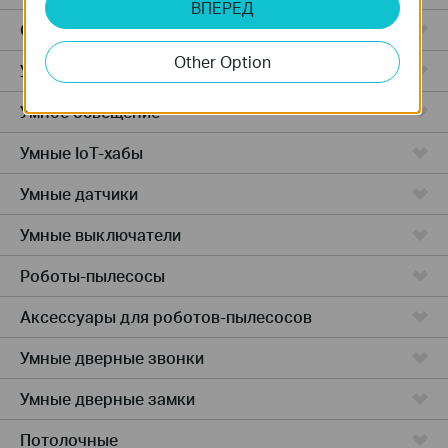
ВПЕРЕД
Облачные камеры
Other Option
Умные розетки
Умное освещение
Умные IoT-хабы
Умные датчики
Умные выключатели
Роботы-пылесосы
Аксессуары для роботов-пылесосов
Умные дверные звонки
Умные дверные замки
Потолочные