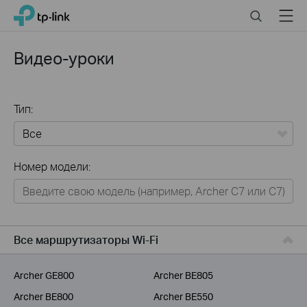
Click
Search
Menu
TP-Link, Reliably Smart
to
skip
the
Видео-уроки
navigation
bar
Тип:
Все
Номер модели:
Для дома
Умный дом
Для бизнеса
Все маршрутизаторы Wi-Fi
Для операторов связи
Archer GE800
Archer BE805
Archer BE800
Archer BE550