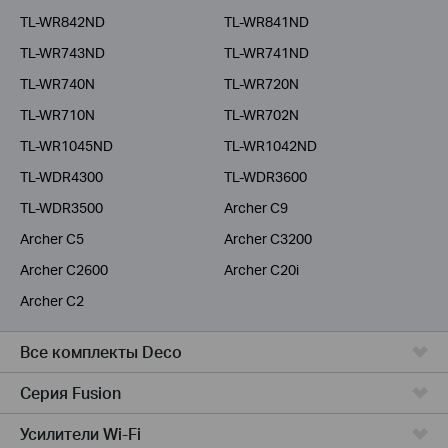
TL-WR842ND
TL-WR841ND
TL-WR743ND
TL-WR741ND
TL-WR740N
TL-WR720N
TL-WR710N
TL-WR702N
TL-WR1045ND
TL-WR1042ND
TL-WDR4300
TL-WDR3600
TL-WDR3500
Archer C9
Archer C5
Archer C3200
Archer C2600
Archer C20i
Archer C2
Все комплекты Deco
Серия Fusion
Усилители Wi-Fi