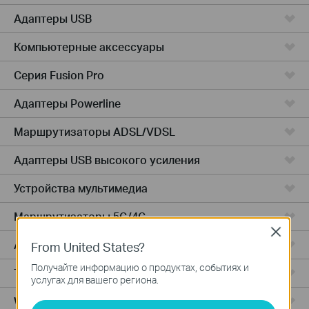
Адаптеры USB
Компьютерные аксессуары
Серия Fusion Pro
Адаптеры Powerline
Маршрутизаторы ADSL/VDSL
Адаптеры USB высокого усиления
Устройства мультимедиа
Маршрутизаторы 5G/4G
Close
Адаптеры PCIe
From United States?
Получайте информацию о продуктах, событиях и
Точки доступа
услугах для вашего региона.
Wireless USB Adapters