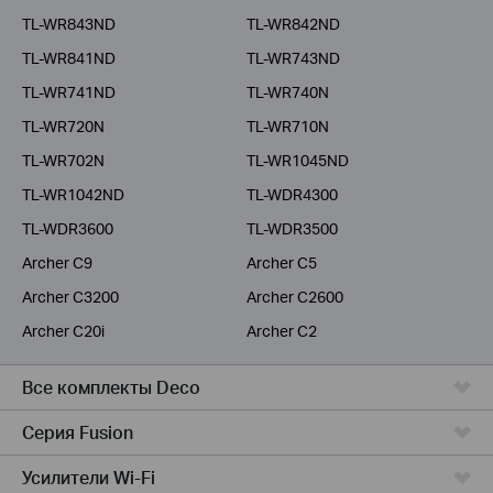
TL-WR843ND
TL-WR842ND
TL-WR841ND
TL-WR743ND
TL-WR741ND
TL-WR740N
TL-WR720N
TL-WR710N
TL-WR702N
TL-WR1045ND
TL-WR1042ND
TL-WDR4300
TL-WDR3600
TL-WDR3500
Archer C9
Archer C5
Archer C3200
Archer C2600
Archer C20i
Archer C2
Все комплекты Deco
Серия Fusion
Усилители Wi-Fi