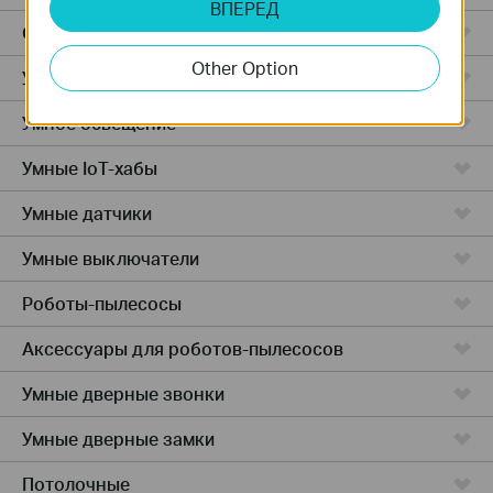
ВПЕРЕД
Облачные камеры
Other Option
Умные розетки
Умное освещение
Умные IoT-хабы
Умные датчики
Умные выключатели
Роботы-пылесосы
Аксессуары для роботов-пылесосов
Умные дверные звонки
Умные дверные замки
Потолочные