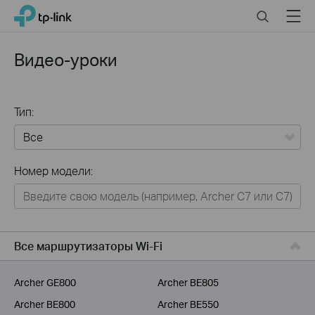
Click
Search
Menu
TP-Link, Reliably Smart
to
skip
the
Видео-уроки
navigation
bar
Тип:
Все
Номер модели:
Для дома
Умный дом
Для бизнеса
Все маршрутизаторы Wi-Fi
Для операторов связи
Archer GE800
Archer BE805
Archer BE800
Archer BE550