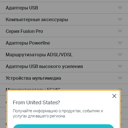
Адаптеры USB
Компьютерные аксессуары
Серия Fusion Pro
Адаптеры Powerline
Маршрутизаторы ADSL/VDSL
Адаптеры USB высокого усиления
Устройства мультимедиа
Маршрутизаторы 5G/4G
Close
Адаптеры PCIe
From United States?
Получайте информацию о продуктах, событиях и
Точки доступа
услугах для вашего региона.
Wireless USB Adapters