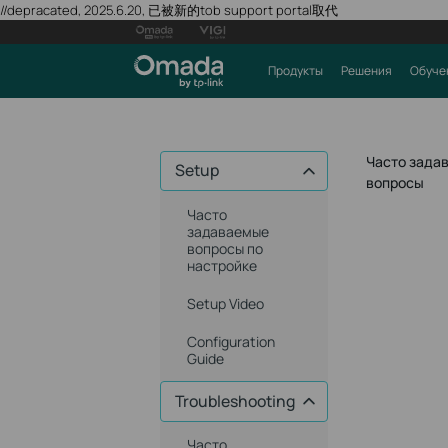
//depracated, 2025.6.20, 已被新的tob support portal取代
Продукты
Решения
Обуче
Часто зада
Setup
вопросы
Часто
задаваемые
вопросы по
настройке
Setup Video
Configuration
Guide
Troubleshooting
Часто