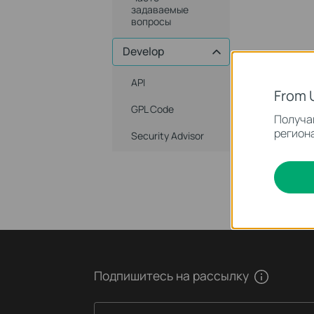
задаваемые
вопросы
Develop
API
From 
GPL Code
Получай
региона
Security Advisor
Подпишитесь на рассылку