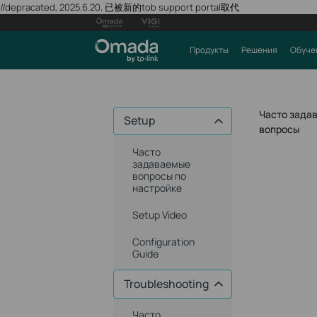
//depracated, 2025.6.20, 已被新的tob support portal取代
Продукты
Решения
Обуче
Часто зада
Setup
вопросы
Часто
задаваемые
вопросы по
настройке
Setup Video
Configuration
Guide
Troubleshooting
Часто