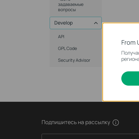
задаваемые
вопросы
Develop
API
From 
GPL Code
Получай
региона
Security Advisor
Подпишитесь на рассылку