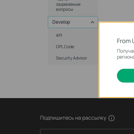
задаваемые
вопросы
Develop
API
From 
GPL Code
Получай
региона
Security Advisor
Подпишитесь на рассылку