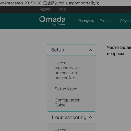
//depracated, 2025.6.20, 已被新的tob support portal取代
Продукты
Решения
Обуче
Часто зада
Setup
вопросы
Часто
задаваемые
вопросы по
настройке
Setup Video
Configuration
Guide
Troubleshooting
Часто