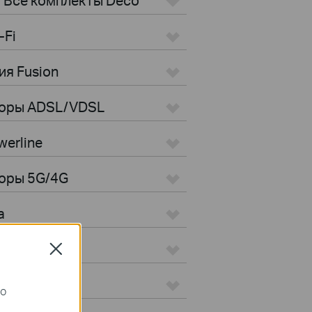
-Fi
ия Fusion
торы ADSL/VDSL
erline
оры 5G/4G
а
Close
го