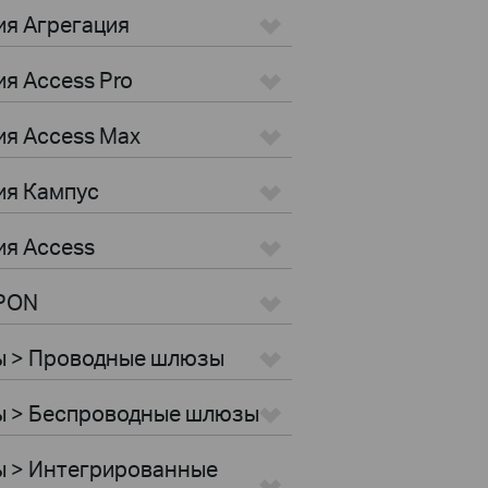
ия Агрегация
я Access Pro
ия Access Max
ия Кампус
ия Access
GPON
ы > Проводные шлюзы
ы > Беспроводные шлюзы
ы > Интегрированные