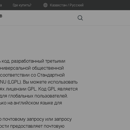
а
Где купить?
Казахстан / Русский
В
Search
 код, разработанный третьими
 Универсальной общественной
 соответствии со Стандартной
U (LGPL). Вы можете использовать
х лицензии GPL. Код GPL является
для глобальных пользователей.
ко на английском языке для
о почтовому запросу или запросу
мости предоставляет почтовую