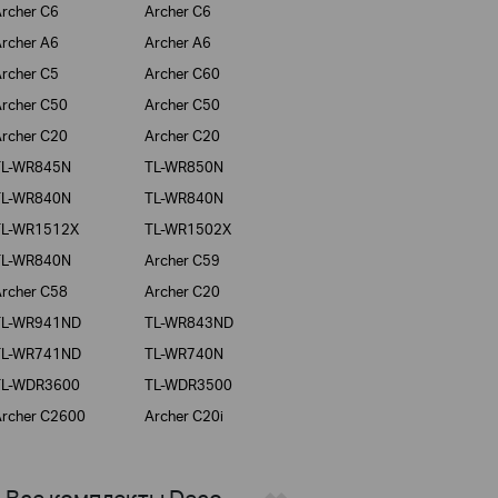
rcher C6
Archer C6
rcher A6
Archer A6
rcher C5
Archer C60
rcher C50
Archer C50
rcher C20
Archer C20
TL-WR845N
TL-WR850N
TL-WR840N
TL-WR840N
TL-WR1512X
TL-WR1502X
TL-WR840N
Archer C59
rcher C58
Archer C20
TL-WR941ND
TL-WR843ND
TL-WR741ND
TL-WR740N
TL-WDR3600
TL-WDR3500
rcher C2600
Archer C20i
> Все комплекты Deco