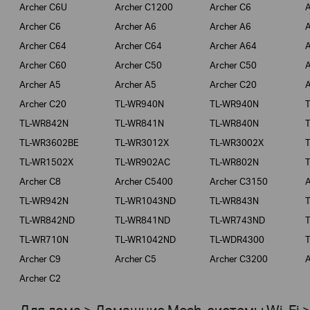
Archer C6U
Archer C1200
Archer C6
A
Archer C6
Archer A6
Archer A6
A
Archer C64
Archer C64
Archer A64
A
Archer C60
Archer C50
Archer C50
A
Archer A5
Archer A5
Archer C20
A
Archer C20
TL-WR940N
TL-WR940N
TL-WR842N
TL-WR841N
TL-WR840N
TL-WR3602BE
TL-WR3012X
TL-WR3002X
TL-WR1502X
TL-WR902AC
TL-WR802N
Archer C8
Archer C5400
Archer C3150
A
TL-WR942N
TL-WR1043ND
TL-WR843N
TL-WR842ND
TL-WR841ND
TL-WR743ND
TL-WR710N
TL-WR1042ND
TL-WDR4300
Archer C9
Archer C5
Archer C3200
A
Archer C2
Для дома > Домашние Mesh-системы Wi-Fi 