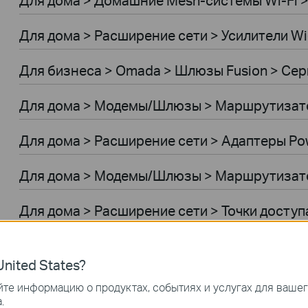
Для дома > Расширение сети > Усилители Wi
Для бизнеса > Omada > Шлюзы Fusion > Сер
Для дома > Модемы/Шлюзы > Маршрутиза
Для дома > Расширение сети > Адаптеры Pow
Для дома > Модемы/Шлюзы > Маршрутизат
Для дома > Расширение сети > Точки доступ
Умный дом > Облачные камеры
nited States?
Умный дом > Умные розетки
те информацию о продуктах, событиях и услугах для ваше
.