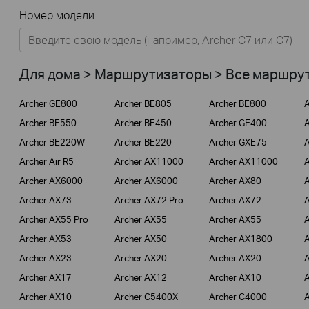
Все
Номер модели:
Для дома
Умный дом
Для дома > Маршрутизаторы > Все маршрут
Для бизнеса
Archer GE800
Archer BE805
Archer BE800
A
Для операторов связи
Archer BE550
Archer BE450
Archer GE400
A
Archer BE220W
Archer BE220
Archer GXE75
A
Archer Air R5
Archer AX11000
Archer AX11000
A
Archer AX6000
Archer AX6000
Archer AX80
A
Archer AX73
Archer AX72 Pro
Archer AX72
A
Archer AX55 Pro
Archer AX55
Archer AX55
A
Archer AX53
Archer AX50
Archer AX1800
A
Archer AX23
Archer AX20
Archer AX20
A
Archer AX17
Archer AX12
Archer AX10
A
Archer AX10
Archer C5400X
Archer C4000
A