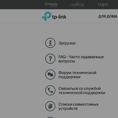
Click
to
TP-Link, Reliably Smart
skip
ДЛЯ ДОМА
the
navigation
bar
Загрузки
FAQ - Часто задаваемые
вопросы
Форум технической
поддержки
Связаться со службой
технической поддержки
Списки совместимых
устройств