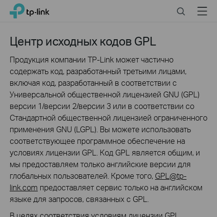
Click
Search
Menu
TP-Link, Reliably Smart
to
skip
the
Центр исходных кодов GPL
navigation
bar
Продукция компании TP-Link может частично
содержать код, разработанный третьими лицами,
включая код, разработанный в соответствии с
Универсальной общественной лицензией GNU (GPL)
версии 1/версии 2/версии 3 или в соответствии со
Стандартной общественной лицензией ограниченного
применения GNU (LGPL). Вы можете использовать
соответствующее программное обеспечение на
условиях лицензии GPL. Код GPL является общим, и
мы предоставляем только английские версии для
глобальных пользователей. Кроме того,
GPL@tp-
link.com
предоставляет сервис только на английском
языке для запросов, связанных с GPL.
В целях соответствия условиям лицензии GPL,