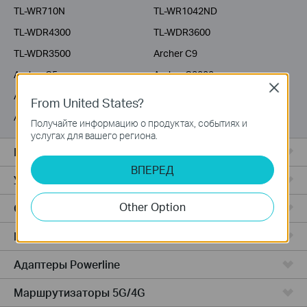
TL-WR710N
TL-WR1042ND
TL-WDR4300
TL-WDR3600
TL-WDR3500
Archer C9
Archer C5
Archer C3200
Close
Archer C2600
Archer C20i
From United States?
Archer C2
Получайте информацию о продуктах, событиях и
услугах для вашего региона.
Все комплекты Deco
ВПЕРЕД
Усилители Wi-Fi
Other Option
Серия Fusion
Маршрутизаторы ADSL/VDSL
Адаптеры Powerline
Маршрутизаторы 5G/4G