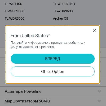
TL-WR710N
TL-WR1042ND
TL-WDR4300
TL-WDR3600
TL-WDR3500
Archer C9
Archer C5
Archer C3200
Close
Archer C2600
Archer C20i
From United States?
Archer C2
Получайте информацию о продуктах, событиях и
услугах для вашего региона.
Все комплекты Deco
ВПЕРЕД
Усилители Wi-Fi
Other Option
Серия Fusion
Маршрутизаторы ADSL/VDSL
Адаптеры Powerline
Маршрутизаторы 5G/4G