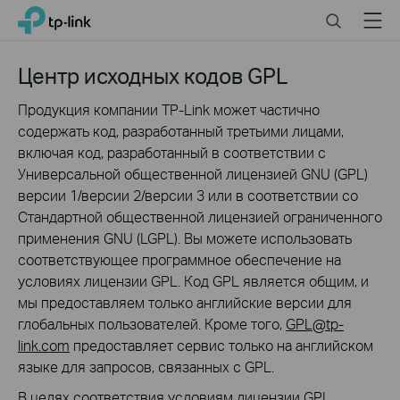
Click
Search
Menu
TP-Link, Reliably Smart
to
skip
the
Центр исходных кодов GPL
navigation
bar
Продукция компании TP-Link может частично
содержать код, разработанный третьими лицами,
включая код, разработанный в соответствии с
Универсальной общественной лицензией GNU (GPL)
версии 1/версии 2/версии 3 или в соответствии со
Стандартной общественной лицензией ограниченного
применения GNU (LGPL). Вы можете использовать
соответствующее программное обеспечение на
условиях лицензии GPL. Код GPL является общим, и
мы предоставляем только английские версии для
глобальных пользователей. Кроме того,
GPL@tp-
link.com
предоставляет сервис только на английском
языке для запросов, связанных с GPL.
В целях соответствия условиям лицензии GPL,