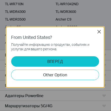
TL-WR710N
TL-WR1042ND
TL-WDR4300
TL-WDR3600
TL-WDR3500
Archer C9
Archer C5
Archer C3200
Close
Archer C2600
Archer C20i
From United States?
Archer C2
Получайте информацию о продуктах, событиях и
услугах для вашего региона.
Все комплекты Deco
ВПЕРЕД
Усилители Wi-Fi
Other Option
Серия Fusion
Маршрутизаторы ADSL/VDSL
Адаптеры Powerline
Маршрутизаторы 5G/4G