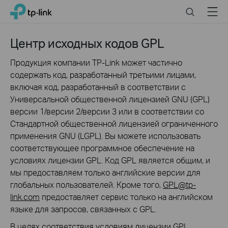
Click
Search
Menu
TP-Link, Reliably Smart
to
skip
the
Центр исходных кодов GPL
navigation
bar
Продукция компании TP-Link может частично
содержать код, разработанный третьими лицами,
включая код, разработанный в соответствии с
Универсальной общественной лицензией GNU (GPL)
версии 1/версии 2/версии 3 или в соответствии со
Стандартной общественной лицензией ограниченного
применения GNU (LGPL). Вы можете использовать
соответствующее программное обеспечение на
условиях лицензии GPL. Код GPL является общим, и
мы предоставляем только английские версии для
глобальных пользователей. Кроме того,
GPL@tp-
link.com
предоставляет сервис только на английском
языке для запросов, связанных с GPL.
В целях соответствия условиям лицензии GPL,