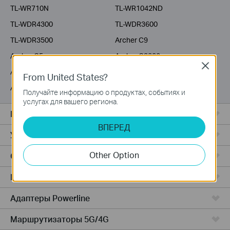
TL-WR710N
TL-WR1042ND
TL-WDR4300
TL-WDR3600
TL-WDR3500
Archer C9
Archer C5
Archer C3200
Close
Archer C2600
Archer C20i
From United States?
Archer C2
Получайте информацию о продуктах, событиях и
услугах для вашего региона.
Все комплекты Deco
ВПЕРЕД
Усилители Wi-Fi
Other Option
Серия Fusion
Маршрутизаторы ADSL/VDSL
Адаптеры Powerline
Маршрутизаторы 5G/4G