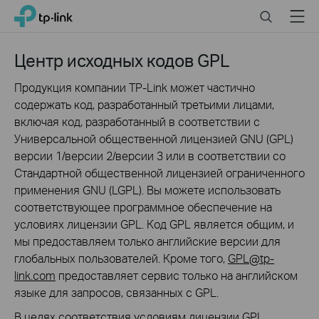
Click
Search
Menu
TP-Link, Reliably Smart
to
skip
the
Центр исходных кодов GPL
navigation
bar
Продукция компании TP-Link может частично
содержать код, разработанный третьими лицами,
включая код, разработанный в соответствии с
Универсальной общественной лицензией GNU (GPL)
версии 1/версии 2/версии 3 или в соответствии со
Стандартной общественной лицензией ограниченного
применения GNU (LGPL). Вы можете использовать
соответствующее программное обеспечение на
условиях лицензии GPL. Код GPL является общим, и
мы предоставляем только английские версии для
глобальных пользователей. Кроме того,
GPL@tp-
link.com
предоставляет сервис только на английском
языке для запросов, связанных с GPL.
В целях соответствия условиям лицензии GPL,