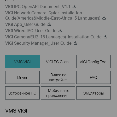
VIGI IPC OpenAPI Document_V1.1
VIGI Network Camera_Quick Installation
Guide(America&Middle-East-Africa_5 Languages)
VIGI App_User Guide
VIGI Wired IPC_User Guide
VIGI Camera(EU2_16 Lanuages)_Installation Guide
VIGI Security Manager_User Guide
VMS VIGI
VIGI PC Client
VIGI Config Tool
Видео по
Driver
FAQ
настройке
Мобильные
Встроенное ПО
Эмуляторы
приложения
VMS VIGI