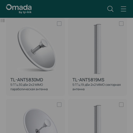
Фильтр
Сбросить
TL-ANT5830MD
TL-ANT5819MS
5 ГГц 30 дБи 2x2 MIMO
5 ГГц 19 дБи 2x2 MIMO секторная
параболическая антенна
антенна