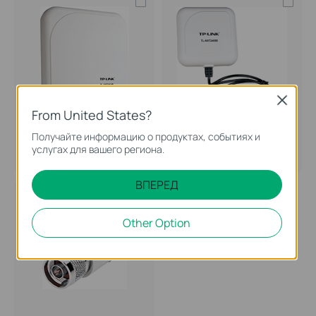
Close
From United States?
TL-ANT2414B
TL-ANT2409B
Получайте информацию о продуктах, событиях и
2,4ГГц Внешняя направленная
2,4 ГГц Внешняя направленная 9
услугах для вашего региона.
14дБи антенна
дБи антенна
ВПЕРЕД
Other Option