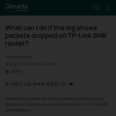
What can I do if the log shows
packets dropped on TP-Link SMB
router?
Troubleshooting
수정일07-23-2024 03:14:35 AM
130834
본 내용은 다음 항목에 적용됩니다:
Sometimes customer will find the system log of
Detected ip
packets with option field, dropped XX packets
on TP-Link SMB
router as below.