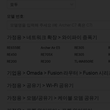
모두
모델 번호:
가정용
스마트홈
가정용 > 네트워크 확장 > 와이파이 증폭기
기업용
RE655BE
Archer Air E5
RE305
RE450
RE705X
RE305
RE200
RE200
TL-WA850RE
기업용 > Omada > Fusion 라우터 > Fusion 시
가정용 > 공유기 > Wi-Fi 공유기
가정용 > 모뎀/공유기 > 케이블 모뎀 공유기