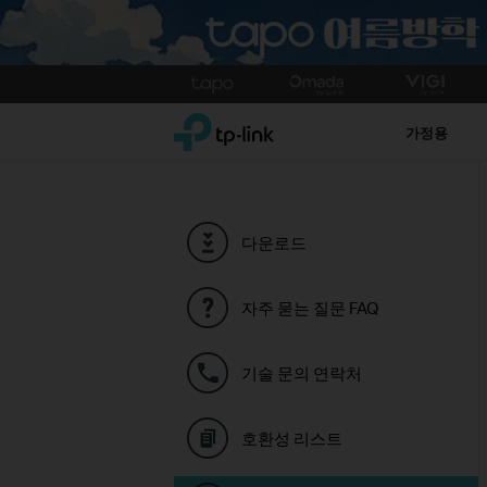
Click
to
TP-Link, Reliably Smart
skip
가정용
the
navigation
bar
다운로드
자주 묻는 질문 FAQ
기술 문의 연락처
호환성 리스트