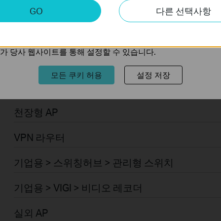
키
기업용 > Omada > 일반 라우터 > 통합 라우터
GO
다른 선택사항
트의 기능을 개선하고 조정하기 위해 웹사이트에서의 사용자 활
기업용 > Omada > 컨트롤러 > 하드웨어
의 관심사에 대한 프로필을 생성하고 다른 웹사이트에서 관련 
가 당사 웹사이트를 통해 설정할 수 있습니다.
기업용 > Omada > 컨트롤러 > 소프트웨어
모든 쿠키 허용
설정 저장
기업용 > VIGI > 카메라
천장형 AP
VPN 라우터
기업용 > 스위칭허브 > 관리형 스위치
기업용 > VIGI > 비디오 레코더
실외 AP