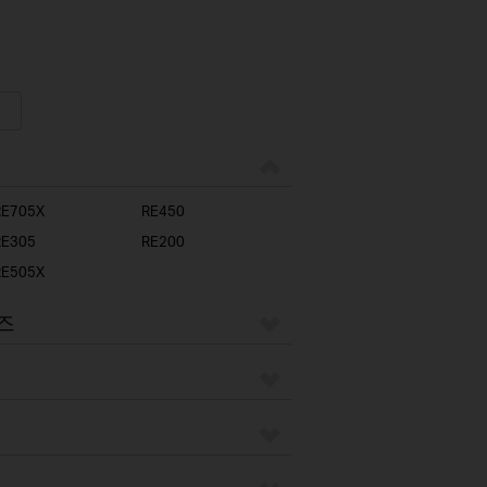
RE705X
RE450
RE305
RE200
RE505X
리즈