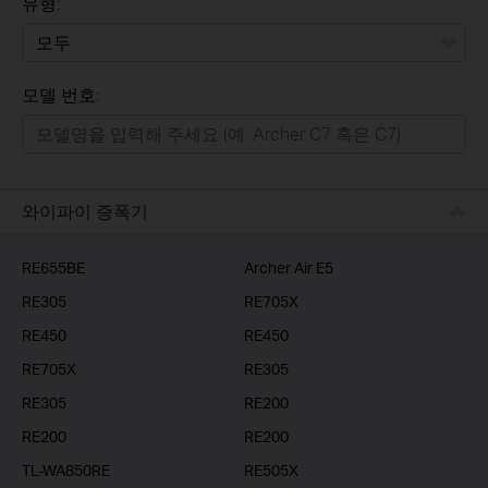
유형:
모두
모델 번호:
가정용
스마트홈
기업용
와이파이 증폭기
RE655BE
Archer Air E5
RE305
RE705X
RE450
RE450
RE705X
RE305
RE305
RE200
RE200
RE200
TL-WA850RE
RE505X