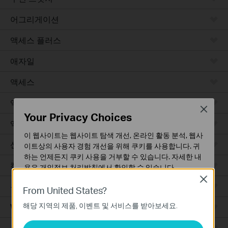
어그리게이션
액세스 플러스
애자일
액세스
액세스 프로
Close
Your Privacy Choices
액세스 맥스
이 웹사이트는 웹사이트 탐색 개선, 온라인 활동 분석, 웹사
산업용
이트상의 사용자 경험 개선을 위해 쿠키를 사용합니다. 귀
하는 언제든지 쿠키 사용을 거부할 수 있습니다. 자세한 내
캠퍼스
용은
개인정보 처리방침
에서 확인할 수 있습니다.
Close
유선 라우터
기본 쿠키
From United States?
이 쿠키는 웹사이트가 작동하는 데 필요하며 사용자의 시
해당 지역의 제품, 이벤트 및 서비스를 받아보세요.
WiFi 라우터
스템에서 비활성화할 수 없습니다.
분석 및 마케팅 쿠키
통합 라우터