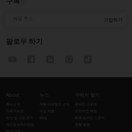
구독
메일 주소
가입하기
팔로우 하기
About
뉴스
구매처 찾기
회사소개
제품·티피링크 소식
온라인 스토어
지속가능성
수상 자료
오프라인 매장
보안 및 규정 준수
Blog
B2B 온라인 스토어
개인정보처리방침
유통 총판
쿠키 정책