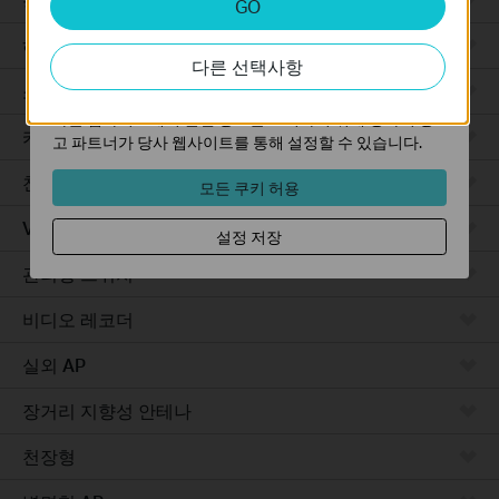
GO
분석 쿠키는 웹사이트의 기능을 개선하고 조정하기 위해
웹사이트에서의 사용자 활동을 분석하는 데 사용하는 쿠키
하드웨어
다른 선택사항
입니다.
소프트웨어
마케팅 쿠키는 귀하의 관심사에 대한 프로필을 생성하고
다른 웹사이트에서 관련 광고를 표시하기 위해 당사의 광
카메라
고 파트너가 당사 웹사이트를 통해 설정할 수 있습니다.
천장형 AP
모든 쿠키 허용
VPN 라우터
설정 저장
관리형 스위치
비디오 레코더
실외 AP
장거리 지향성 안테나
천장형