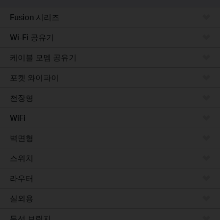
Fusion 시리즈
Wi-Fi 공유기
케이블 모뎀 공유기
포켓 와이파이
천장형
WiFi
벽면형
스위치
라우터
실외용
무선 브릿지