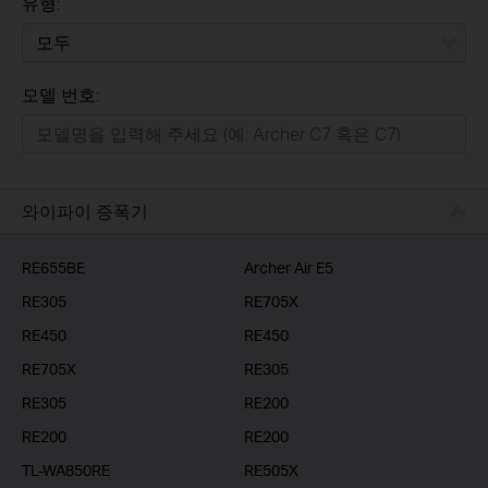
유형:
모두
모델 번호:
가정용
스마트홈
기업용
와이파이 증폭기
RE655BE
Archer Air E5
RE305
RE705X
RE450
RE450
RE705X
RE305
RE305
RE200
RE200
RE200
TL-WA850RE
RE505X