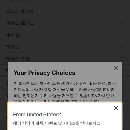
어그리게이션
액세스 플러스
애자일
액세스
액세스 프로
Close
액세스 맥스
Your Privacy Choices
산업용
이 웹사이트는 웹사이트 탐색 개선, 온라인 활동 분석, 웹사
이트상의 사용자 경험 개선을 위해 쿠키를 사용합니다. 귀
캠퍼스
하는 언제든지 쿠키 사용을 거부할 수 있습니다. 자세한 내
용은
개인정보 처리방침
에서 확인할 수 있습니다.
유선 라우터
Close
기본 쿠키
From United States?
WiFi 라우터
이 쿠키는 웹사이트가 작동하는 데 필요하며 사용자의 시
해당 지역의 제품, 이벤트 및 서비스를 받아보세요.
스템에서 비활성화할 수 없습니다.
통합 라우터