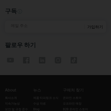
구독
메일 주소
가입하기
팔로우 하기
About
뉴스
구매처 찾기
회사소개
제품·티피링크 소식
온라인 스토어
지속가능성
수상 자료
오프라인 매장
보안 및 규정 준수
Blog
B2B 온라인 스토어