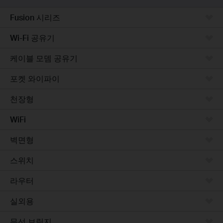
Fusion 시리즈
Wi-Fi 공유기
케이블 모뎀 공유기
포켓 와이파이
천장형
WiFi
벽면형
스위치
라우터
실외용
무선 브릿지