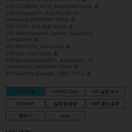
VIGI C220I(UN)_V1.20_Installation Guide
VIGI Camera(EU1_Asia-Pacific_14
Lanuages)_Installation Guide
VIGI 카메라 문제 해결 매뉴얼
VIGI Wired Network Camera_Regulatory
Compliance
VIGI Wired IPC_User Guide
VIGI App_User Guide
VIGI Wired Camera(EU1_Asia-Pacific_14
Languages)_Installation Guide
VIGI Security Manager_사용자 가이드
VIGI VMS
VIGI PC Client
VIGI 설정 도구
드라이버
설정 동영상
자주 묻는 질문
펌웨어
Apps