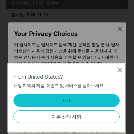
VIGI VMS_1.7.24_32bits
운로드
출시일:
2024-11-28
언어:
다중언어
Close
Your Privacy Choices
파일 크기:
467.56 MB
이 웹사이트는 웹사이트 탐색 개선, 온라인 활동 분석, 웹사
이트상의 사용자 경험 개선을 위해 쿠키를 사용합니다. 귀
운영체제: Windows 7/10/11/Server 2008 32bits
하는 언제든지 쿠키 사용을 거부할 수 있습니다. 자세한 내
용은
개인정보 처리방침
에서 확인할 수 있습니다.
새로운 기능 및 개선 사항:
Close
1. 재생 모듈이 최적화되었습니다.
기본 쿠키
From United States?
2. 사용자 지정 알림 지원이 추가되었습니다.
이 쿠키는 웹사이트가 작동하는 데 필요하며 사용자의 시
3. 장치 관리 모듈이 최적화되었습니다.
해당 지역의 제품, 이벤트 및 서비스를 받아보세요.
4. 장치 맵 및 다지안 툴 모듈이 최적화되었습니다.
스템에서 비활성화할 수 없습니다.
5. 장치 유지관리 및 장치 유지관리 내역 모듈에 대한 지원이
분석 및 마케팅 쿠키
추가되었습니다.
GO
6. 클라우드 계정을 통한 2FA 로그인 인증 지원이 추가되었습
분석 쿠키는 웹사이트의 기능을 개선하고 조정하기 위해
니다.
웹사이트에서의 사용자 활동을 분석하는 데 사용하는 쿠키
7. DDNS 지원이 추가되었습니다.
다른 선택사항
입니다.
8. 사이트의 여러 수준을 최적화했습니다. 최대 10개 수준을
지원합니다.
마케팅 쿠키는 귀하의 관심사에 대한 프로필을 생성하고
다른 웹사이트에서 관련 광고를 표시하기 위해 당사의 광