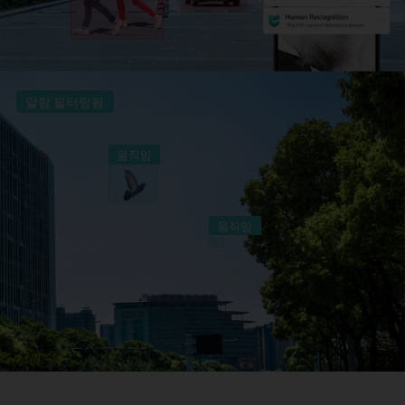
알람 필터링됨
움직임
움직임