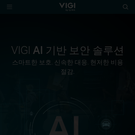
TP-Link, Reliably
아
Smart
이
콘
검
색
VIGI
AI 기반
보안 솔루션
스마트한 보호. 신속한 대응. 현저한 비용
절감.