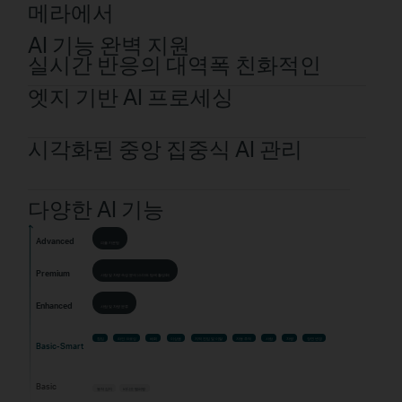
메라에서
AI 기능 완벽 지원
실시간 반응의 대역폭 친화적인
엣지 기반 AI 프로세싱
시각화된 중앙 집중식 AI 관리
다양한 AI 기능
Advanced
피플 카운팅
Premium
사람 및 차량 속성 분석 (스마트 탐색 활성화)
Enhanced
사람 및 차량 분류
침입
라인 크로싱
배회
이상음
지역 진입 및 이탈
자동 추적
사람
차량
장면 변경
Basic-Smart
Basic
동작 감지
비디오 템퍼링