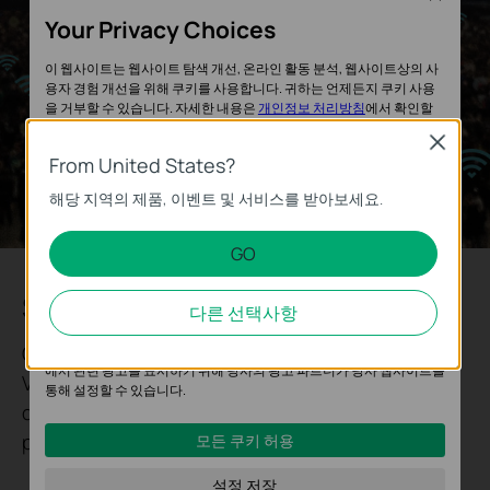
Your Privacy Choices
이 웹사이트는 웹사이트 탐색 개선, 온라인 활동 분석, 웹사이트상의 사
용자 경험 개선을 위해 쿠키를 사용합니다. 귀하는 언제든지 쿠키 사용
을 거부할 수 있습니다. 자세한 내용은
개인정보 처리방침
에서 확인할
수 있습니다.
Close
From United States?
기본 쿠키
해당 지역의 제품, 이벤트 및 서비스를 받아보세요.
이 쿠키는 웹사이트가 작동하는 데 필요하며 사용자의 시스템에서 비활
성화할 수 없습니다.
GO
분석 및 마케팅 쿠키
System Topology at One Glance
분석 쿠키는 웹사이트의 기능을 개선하고 조정하기 위해 웹사이트에서
다른 선택사항
의 사용자 활동을 분석하는 데 사용하는 쿠키입니다.
Our solution enables quick networking between
마케팅 쿠키는 귀하의 관심사에 대한 프로필을 생성하고 다른 웹사이트
에서 관련 광고를 표시하기 위해 당사의 광고 파트너가 당사 웹사이트를
VIGI surveillance devices and Omada network
통해 설정할 수 있습니다.
devices thanks to TP-Link's advanced privacy
protocol, giving you greater convenience.
모든 쿠키 허용
설정 저장