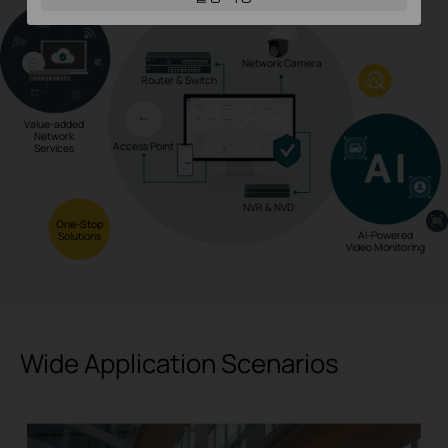
Network Camera
Router & Switch
Value-added
Network
Access Point
Services
NVR & NVD
One-Stop
AI-Powered
Solutions
Video Monitoring
Wide Application Scenarios