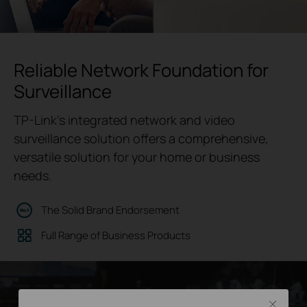
Reliable Network Foundation for
Surveillance
TP-Link's integrated network and video
surveillance solution offers a comprehensive,
versatile solution for your home or business
needs.
The Solid Brand Endorsement
Full Range of Business Products
Close