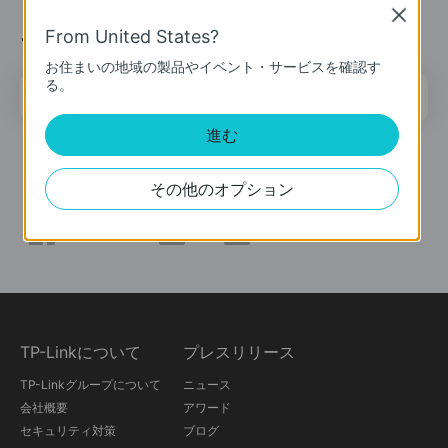
Close
ニュース＆オファー
From United States?
お住まいの地域の製品やイベント・サービスを確認す
る。
メールアドレス
登録
進む
ソーシャルメディア
その他のオプション
TP-Linkについて
プレスリリース
TP-Linkグループについて
ニュース
会社概要
アワード
セキュリティ対策
ブログ