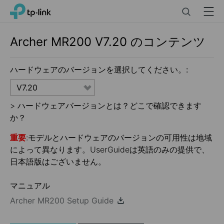
Click
Search
Menu
TP-Link, Reliably Smart
to
skip
the
Archer MR200
V7.20
のコンテンツ
navigation
bar
ハードウェアのバージョンを選択してください。:
V7.20
>
ハードウェアバージョンとは？どこで確認できます
か？
重要
:モデルとハードウェアのバージョンの可用性は地域
によって異なります。UserGuideは英語のみの提供で、
日本語版はございません。
マニュアル
Archer MR200 Setup Guide