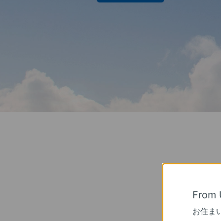
From 
お住ま
400万画素