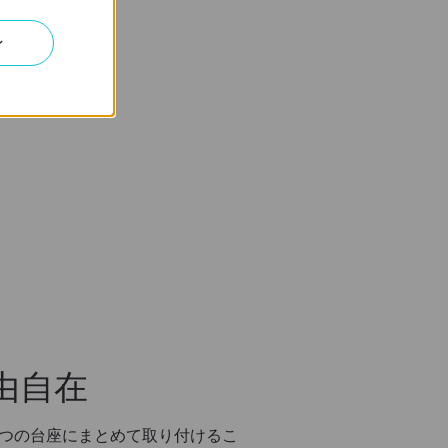
連続給電
ン
由自在
1つの台座にまとめて取り付けるこ