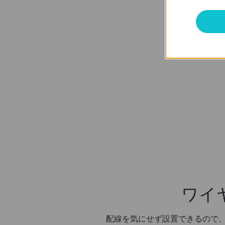
クリアな映像
150º超広角撮
IP66の耐候性
影
ワイ
配線を気にせず設置できるので、