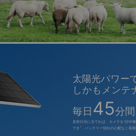
太陽光パワー
しかもメンテ
45
毎日
分間
直射日光に当てれば、カメラを1日中
1
でき
、バッテリー切れの心配なく長期