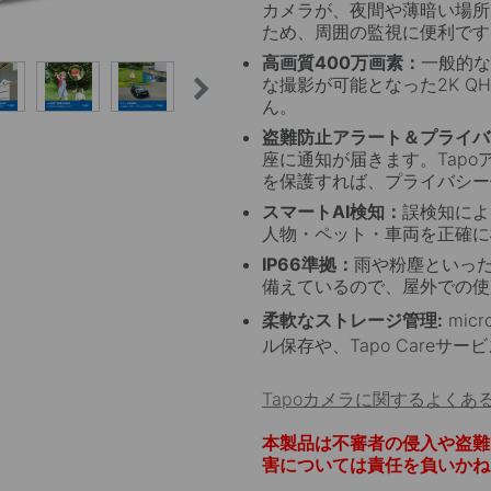
カメラが、夜間や薄暗い場所
度調整
高効率な
ため、周囲の監視に便利です
れるので、壁面や屋根等、設置場
単結晶シリコンセルで構成され
高画質400万画素：
一般的な
めるように調整することができま
的に光を吸収し、デバイ
な撮影が可能となった2K Q
ん。
盗難防止アラート＆プライバ
座に通知が届きます。Tapoア
を保護すれば、プライバシー
スマートAI検知：
誤検知によ
人物・ペット・車両を正確に
IP66準拠：
雨や粉塵といっ
備えているので、屋外での使
柔軟なストレージ管理:
mic
ル保存や、Tapo Careサー
Tapoカメラに関するよくあ
本製品は不審者の侵入や盗難
害については責任を負いかね