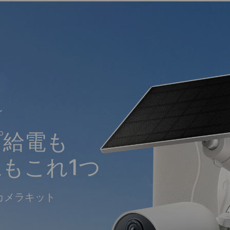
ィ
プ給電も
もこれ1つ
カメラキット