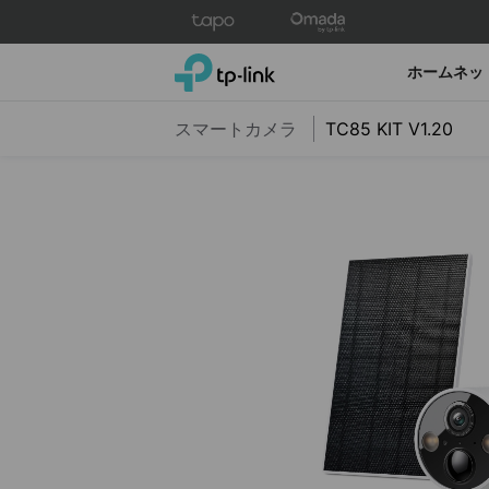
Click
to
skip
TP-Link, Reliably Smart
ホームネッ
the
navigation
スマートカメラ
TC85 KIT V1.20
bar