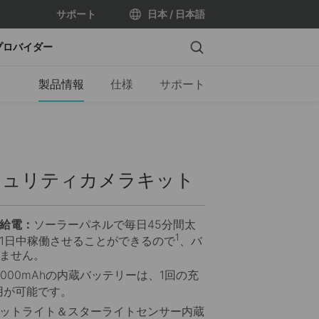
サポート
日本 / 日本語
Search
プロバイダー
製品情報
仕様
サポート
キュリティカメラキット
給電：
ソーラーパネルで毎日45分間太
1
1日中稼働させることができるので
、バ
ません。
0000mAhの内蔵バッテリーは、1回の充
用が可能です。
ットライト＆スターライトセンサー内蔵