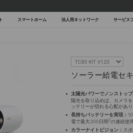
ト
スマートホーム
法人用ネットワーク
サービス
TC85 KIT V1.20
ソーラー給電セ
太陽光パワーでノンストップ
陽光を取り込めば、カメラを
ッテリーが切れる心配があり
長持ちバッテリーを実現：
1
2
電で最大300日間
の連続使
カラーナイトビジョン：
スポ