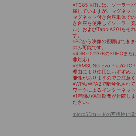
※
TC85 KITには、ソー
属していますが、マグネット
マグネット付き台座単体での
き台座を使用してソーラー充電
ル）およびTapo A201
す。
※
PCから映像の視聴はできま
のみ可能です。
※
4GB～512GBのSDHCま
非対応）
※
SAMSUNG Evo Plusや
理由により使用はおすすめし
能性がありますのでご注意く
※
WPA/WPA2で暗号化されて
ワークによるインターネット
※
1年間の保証期間が付随し
ださい。
microSDカードの互換性