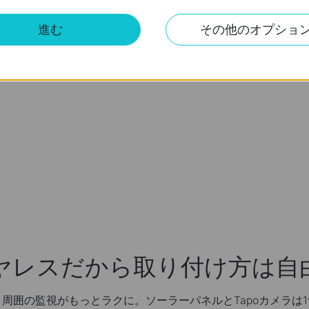
トビジョン
進む
その他のオプショ
スマートAI検知
ローカル＆
ハブは不要
クラウド保存
に対応
ヤレスだから取り付け方は自
周囲の監視がもっとラクに。ソーラーパネルとTapoカメラは