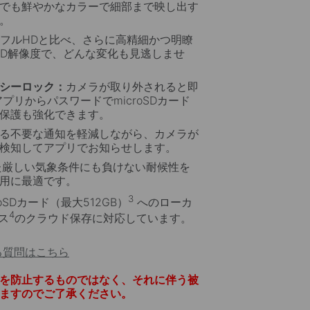
でも鮮やかなカラーで細部まで映し出す
ソーラーセル
。
たソーラーパネルは、従来品よりも効率
フルHDと比べ、さらに高精細かつ明瞭
スへ給電することが可能です。
HD解像度で、どんな変化も見逃しませ
シーロック：
カメラが取り外されると即
プリからパスワードでmicroSDカード
保護も強化できます。
る不要な通知を軽減しながら、カメラが
検知してアプリでお知らせします。
た厳しい気象条件にも負けない耐候性を
用に最適です。
3
roSDカード（最大512GB）
へのローカ
4
ビス
のクラウド保存に対応しています。
る質問はこちら
を防止するものではなく、それに伴う被
ますのでご了承ください。