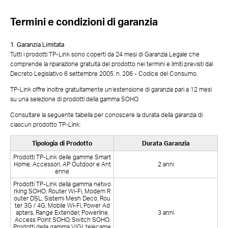
Termini e condizioni di garanzia
1. Garanzia Limitata
Tutti i prodotti TP-Link sono coperti da 24 mesi di Garanzia Legale che
comprende la riparazione gratuita del prodotto nei termini e limiti previsti dal
Decreto Legislativo 6 settembre 2005, n. 206 - Codice del Consumo.
TP-Link offre inoltre gratuitamente un’estensione di garanzia pari a 12 mesi
su una selezione di prodotti della gamma SOHO.
Consultare la seguente tabella per conoscere la durata della garanzia di
ciascun prodotto TP-Link:
Tipologia di Prodotto
Durata Garanzia
Prodotti TP-Link delle gamme Smart
Home, Accessori, AP Outdoor e Ant
2 anni
enne
Prodotti TP-Link della gamma netwo
rking SOHO: Router Wi-Fi, Modem R
outer DSL, Sistemi Mesh Deco, Rou
ter 3G / 4G, Mobile Wi-Fi, Power Ad
apters, Range Extender, Powerline,
3 anni
Access Point SOHO, Switch SOHO.
Prodotti della gamma VIGI: telecame