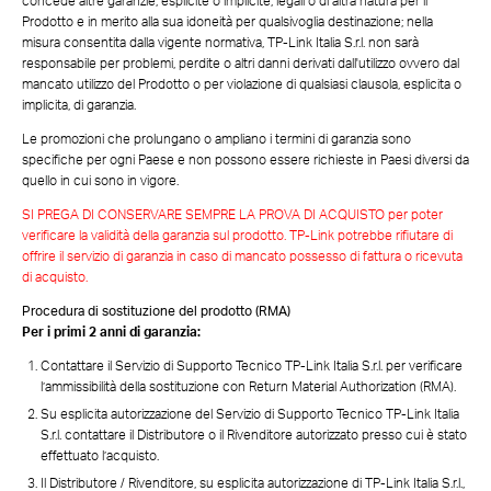
concede altre garanzie, esplicite o implicite, legali o di altra natura per il
Prodotto e in merito alla sua idoneità per qualsivoglia destinazione; nella
misura consentita dalla vigente normativa, TP-Link Italia S.r.l. non sarà
responsabile per problemi, perdite o altri danni derivati dall'utilizzo ovvero dal
mancato utilizzo del Prodotto o per violazione di qualsiasi clausola, esplicita o
implicita, di garanzia.
Le promozioni che prolungano o ampliano i termini di garanzia sono
specifiche per ogni Paese e non possono essere richieste in Paesi diversi da
quello in cui sono in vigore.
SI PREGA DI CONSERVARE SEMPRE LA PROVA DI ACQUISTO per poter
verificare la validità della garanzia sul prodotto. TP-Link potrebbe rifiutare di
offrire il servizio di garanzia in caso di mancato possesso di fattura o ricevuta
di acquisto.
Procedura di sostituzione del prodotto (RMA)
Per i primi 2 anni di garanzia:
Contattare il Servizio di Supporto Tecnico TP-Link Italia S.r.l. per verificare
l’ammissibilità della sostituzione con Return Material Authorization (RMA).
Su esplicita autorizzazione del Servizio di Supporto Tecnico TP-Link Italia
S.r.l. contattare il Distributore o il Rivenditore autorizzato presso cui è stato
effettuato l’acquisto.
Il Distributore / Rivenditore, su esplicita autorizzazione di TP-Link Italia S.r.l.,