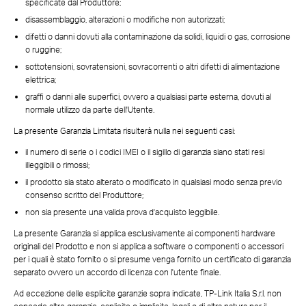
specificate dal Produttore;
disassemblaggio, alterazioni o modifiche non autorizzati;
difetti o danni dovuti alla contaminazione da solidi, liquidi o gas, corrosione
o ruggine;
sottotensioni, sovratensioni, sovracorrenti o altri difetti di alimentazione
elettrica;
graffi o danni alle superfici, ovvero a qualsiasi parte esterna, dovuti al
normale utilizzo da parte dell'Utente.
La presente Garanzia Limitata risulterà nulla nei seguenti casi:
il numero di serie o i codici IMEI o il sigillo di garanzia siano stati resi
illeggibili o rimossi;
il prodotto sia stato alterato o modificato in qualsiasi modo senza previo
consenso scritto del Produttore;
non sia presente una valida prova d'acquisto leggibile.
La presente Garanzia si applica esclusivamente ai componenti hardware
originali del Prodotto e non si applica a software o componenti o accessori
per i quali è stato fornito o si presume venga fornito un certificato di garanzia
separato ovvero un accordo di licenza con l'utente finale.
Ad eccezione delle esplicite garanzie sopra indicate, TP-Link Italia S.r.l. non