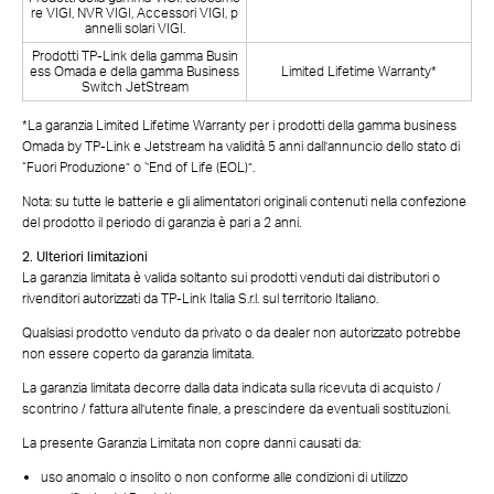
re VIGI, NVR VIGI, Accessori VIGI, p
annelli solari VIGI.
Prodotti TP-Link della gamma Busin
ess Omada e della gamma Business
Limited Lifetime Warranty*
Switch JetStream
*La garanzia Limited Lifetime Warranty per i prodotti della gamma business
Omada by TP-Link e Jetstream ha validità 5 anni dall’annuncio dello stato di
“Fuori Produzione” o ‘’End of Life (EOL)”.
Nota: su tutte le batterie e gli alimentatori originali contenuti nella confezione
del prodotto il periodo di garanzia è pari a 2 anni.
2. Ulteriori limitazioni
La garanzia limitata è valida soltanto sui prodotti venduti dai distributori o
rivenditori autorizzati da TP-Link Italia S.r.l. sul territorio Italiano.
Qualsiasi prodotto venduto da privato o da dealer non autorizzato potrebbe
non essere coperto da garanzia limitata.
La garanzia limitata decorre dalla data indicata sulla ricevuta di acquisto /
scontrino / fattura all’utente finale, a prescindere da eventuali sostituzioni.
La presente Garanzia Limitata non copre danni causati da:
uso anomalo o insolito o non conforme alle condizioni di utilizzo