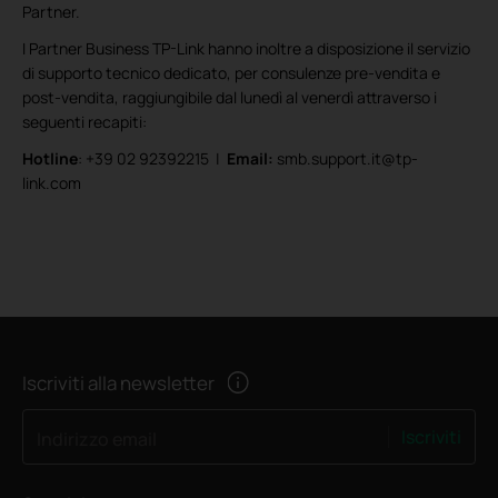
Partner.
I Partner Business TP-Link hanno inoltre a disposizione il servizio
di supporto tecnico dedicato, per consulenze pre-vendita e
post-vendita, raggiungibile dal lunedì al venerdì attraverso i
seguenti recapiti:
Hotline
: +39 02 92392215 |
Email:
smb.support.it@tp-
link.com
Iscriviti alla newsletter
Iscriviti
Indirizzo email