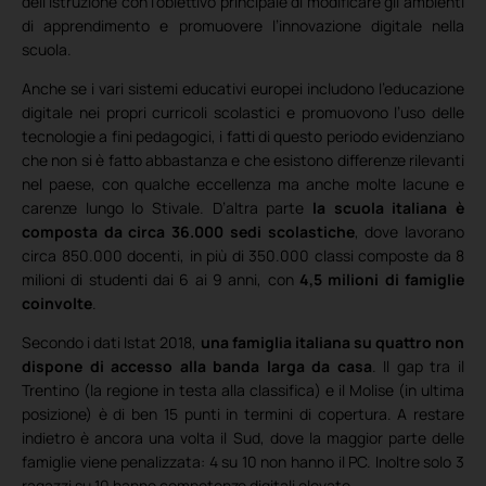
dell’Istruzione con l’obiettivo principale di modificare gli ambienti
di apprendimento e promuovere l’innovazione digitale nella
scuola.
Anche se i vari sistemi educativi europei includono l’educazione
digitale nei propri curricoli scolastici e promuovono l’uso delle
tecnologie a fini pedagogici, i fatti di questo periodo evidenziano
che non si è fatto abbastanza e che esistono differenze rilevanti
nel paese, con qualche eccellenza ma anche molte lacune e
carenze lungo lo Stivale. D’altra parte
la scuola italiana è
composta da circa 36.000 sedi scolastiche
, dove lavorano
circa 850.000 docenti, in più di 350.000 classi composte da 8
milioni di studenti dai 6 ai 9 anni, con
4,5 milioni di famiglie
coinvolte
.
Secondo i dati Istat 2018,
una famiglia italiana su quattro non
dispone di accesso alla banda larga da casa
. Il gap tra il
Trentino (la regione in testa alla classifica) e il Molise (in ultima
posizione) è di ben 15 punti in termini di copertura. A restare
indietro è ancora una volta il Sud, dove la maggior parte delle
famiglie viene penalizzata: 4 su 10 non hanno il PC. Inoltre solo 3
ragazzi su 10 hanno competenze digitali elevate.