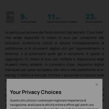
La spinta può arrivare dai fondi stanziati dal decreto “Cura Italia”
che rende disponibili 10 milioni di euro per consentire alle
istituzioni scolastiche statali di dotarsi immediatamente di
piattaforme e di strumenti digitali utili per l’apprendimento a
distanza, o di potenziare quelli già in dotazione. A questi si
aggiungono 70 milioni di euro per mettere a disposizione degli
studenti meno abbienti, in comodato d’uso, dispositivi digitali
individuali per poter accedere alla rete e alle piattaforme di e-
learing; 5 milioni di euro per formare il personale scolastico sulle
metodologie e le tecniche per la didattica a distanza.
Close
Un contributo essenziale per cogliere l’opportunità di colmare il
Your Privacy Choices
gap con gli altri paesi e adeguare la scuola italiana può essere
dato anche dai professionisti delle infrastrutture informatiche
Questo sito utilizza i cookies per migliorare l'esperienza di
navigazione, analizzare le attività online e offrire agli utenti una
come TP-Link, leader nella fornitura di soluzioni wireless.