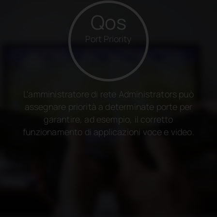
Qos
Port Priority
L'amministratore di rete Administrators può
assegnare priorità a determinate porte per
garantire, ad esempio, il corretto
funzionamento di applicazioni voce e video.