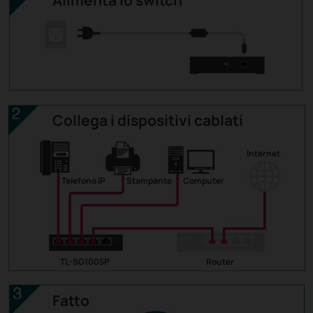
Collega i dispositivi cablati
Internet
Telefono IP
Stampante
Computer
TL-SG1005P
Router
Fatto