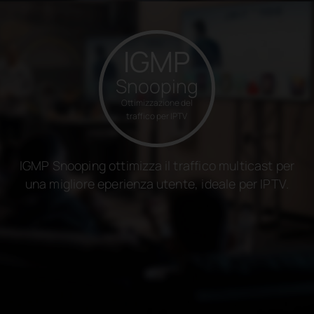
IGMP
Snooping
Ottimizzazione del
traffico per IPTV
IGMP Snooping ottimizza il traffico multicast per
una migliore eperienza utente, ideale per IPTV.