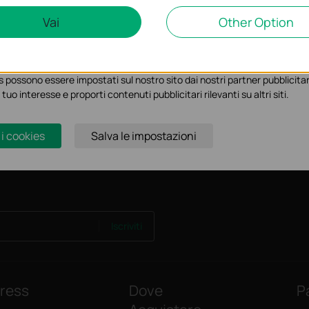
Marketing Cookies
Vai
Other Option
ci permettono di analizzare le tue attività sul nostro sito allo scopo di mi
 possono essere impostati sul nostro sito dai nostri partner pubblicitari
 tuo interesse e proporti contenuti pubblicitari rilevanti su altri siti.
 i cookies
Salva le impostazioni
Iscriviti
ress
Dove
P