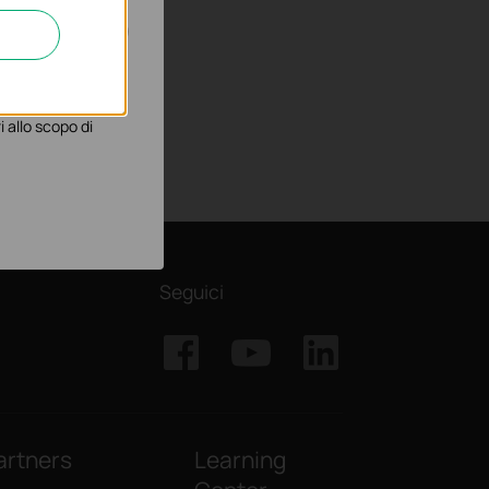
gliorarne le
 allo scopo di
Seguici
artners
Learning