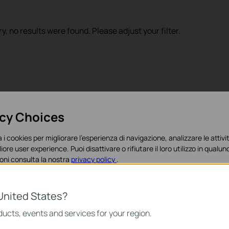
ry, no results were found. Please adjust your filter.
acy Choices
 i cookies per migliorare l'esperienza di navigazione, analizzare le attivit
liore user experience. Puoi disattivare o rifiutare il loro utilizzo in qua
oni consulta la nostra
privacy policy
.
es
United States?
o necessari per il corretto funzionamento del sito e non possono essere 
ucts, events and services for your region.