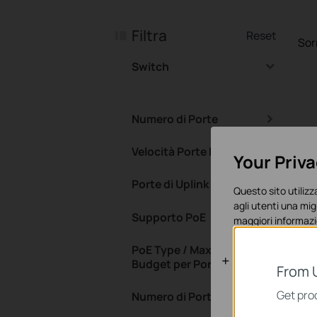
Filtra
Reset
Sor
Switch
Numero di Porte
Velocità Porte Principali
Your Priv
Porte di Uplink
Questo sito utilizza
agli utenti una mig
Supporto PoE
maggiori informazi
PoE Type / Max PoE
Basic Cooki
Budget per Port
From 
Questi cookies son
Get prod
Numero di Porte PoE
sistema.