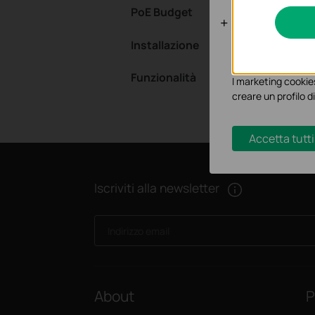
PoE Budget
Analytics e 
Installazione
I cookies analitici 
funzionalità.
Funzionalità
I marketing cookies
creare un profilo di
Accetta tutti
Iscriviti alla newsletter
Indirizzo email
About
P