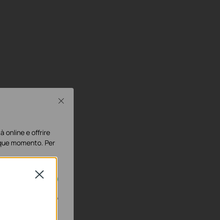
Close
à online e offrire
lunque momento. Per
Close
disattivati nel tuo