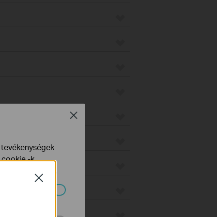
on
Close
e tevékenységek
 cookie -k
yelveinkben
talál.
Close
o
ndszereiben.
us