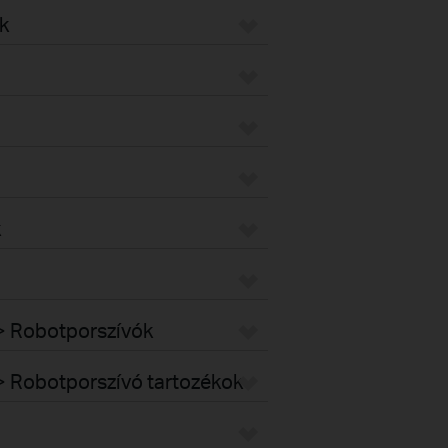
k
k
k > Robotporszívók
k > Robotporszívó tartozékok