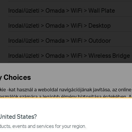
Irodai/üzleti > Omada > WiFi > Wall Plate
Irodai/üzleti > Omada > WiFi > Desktop
Irodai/üzleti > Omada > WiFi > Outdoor
Irodai/üzleti > Omada > WiFi > Wireless Bridge
Irodai/üzleti > Omada > Switch-ek > Aggregati
y Choices
Irodai/üzleti > Omada > Switch-ek > Access
ie -kat használ a weboldal navigációjának javítása, az onlin
használók számára a legjobb élmény biztosítása érdekében. A
Irodai/üzleti > Omada > Switch-ek > Campus
ármikor tiltakozhat. További információt az
adatvédelmi irán
Irodai/üzleti > Omada > Switch-ek > Access Pr
nited States?
a webhely működéséhez szükségesek, és nem tilthatók le a re
ucts, events and services for your region.
Irodai/üzleti > Omada > Switch-ek > Access Pl