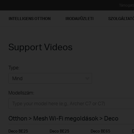
Támogat
INTELLIGENS OTTHON
IRODAI/ÜZLETI
SZOLGÁLTAT
Support Videos
Type:
Mind
Modellszám:
Otthon
Intelligens otthon
Otthon > Mesh Wi-Fi megoldások > Deco
Irodai/üzleti
Deco BE25
Deco BE25
Deco BE65
Szolgáltatóknak