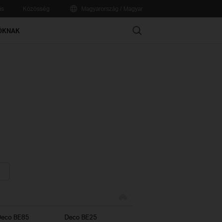
ás
Közösség
Magyarország / Magyar
Search
ÓKNAK
Deco BE85
Deco BE25