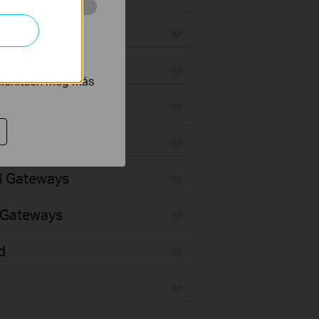
 végzett
ax
tnak be annak
jelenítsen meg más
teways
ways
Fi Gateways
d Gateways
d