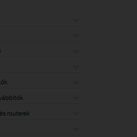
ő
tők
ovábbítók
s routerek