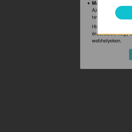
Marketing és Ele
Az elemző cookie 
tevékenységeit, h
Hirdetési partnere
érdekében, hogy ér
webhelyeken.