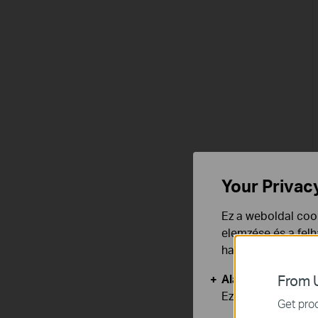
Your Privac
Ez a weboldal cook
elemzése és a fel
használata ellen b
Alap Cookie-k
From U
Ezek a cookie -k 
Get prod