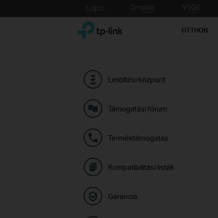
Click
to
TP-Link, Reliably Smart
skip
OTTHON
the
navigation
bar
Letöltési központ
Támogatási fórum
Terméktámogatás
Kompatibilitási listák
Garancia