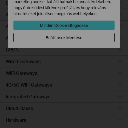
marketing cookie -kat állíthatnak be annak érdekében,
Campus
hogy érdeklődési körének profilját, és hogy releváns
hirdetéseket jelenítsen meg más webhelyeken.
Access Pro
Minden Cookie Elfogadása
Access Plus
Access Max
Beállítások Mentése
GPON
Wired Gateways
WiFi Gateways
4G/5G WiFi Gateways
Integrated Gateways
Cloud-Based
Hardware