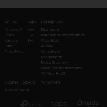
Rólunk
Sajtó
Hol kapható?
Vállalati profil
Hírek
Disztribútorok
Rólunk
Díjak
Biztonságtechnikai disztribútorok
Kapcsolat
Blog
Webáruházak
Karrier
Áruházak
Privacy Policy
Gold partnerek
Silver partnerek
Regisztrált partnerek
Omada Kompetenciaközpontok
VIGI Viszonteladók
Oktatási Központ
Promotions
Technikai Könyvtár