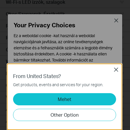
Wi-Fi-s LED izzók, szalagok
Okos Szenzorok, Érzékelők
Close
Your Privacy Choices
Robotporszívók
Ez a weboldal cookie -kat használ a weboldal
Robotporszívó tartozékok
navigációjának javítása, az online tevékenységek
elemzése és a felhasználók számára a legjobb élmény
Ceiling Mount
biztosítása érdekében. A cookie -k használata ellen
bármikor tiltakozhat. További információt az
Wall Plate
adatvédelmi irányelveinkben
talál.
Close
Desktop
From United States?
Alap Cookie-k
Ezek a cookie -k a webhely működéséhez szükségesek,
Get products, events and services for your region.
Outdoor
és nem tilthatók le a rendszereiben.
Wireless Bridge
Mehet
Marketing és Elemző Cookie-k
Az elemző cookie -k lehetővé teszik számunkra, hogy
Aggregation
elemezzük weboldalunkon végzett tevékenységeit, hogy
Other Option
javítsuk és módosítsuk webhelyünk működését.
Access
Hirdetési partnereink a weboldalunkon keresztül