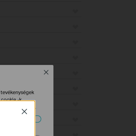
on
Close
e tevékenységek
 cookie -k
yelveinkben
talál.
Close
o
ndszereiben.
us