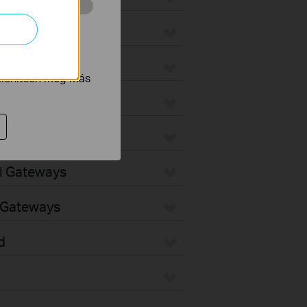
 végzett
ax
tnak be annak
jelenítsen meg más
teways
ways
Fi Gateways
d Gateways
d