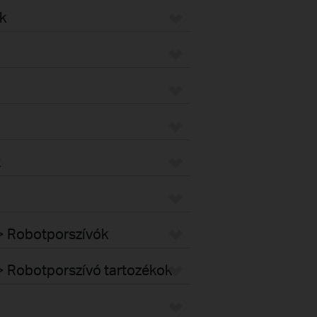
k
k
k > Robotporszívók
k > Robotporszívó tartozékok