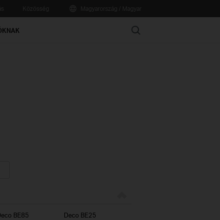
ás
Közösség
Magyarország / Magyar
Search
ÓKNAK
Deco BE85
Deco BE25