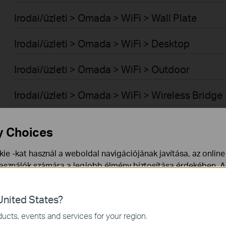
Irodai/üzleti > Omada > WiFi > Wall Plate
Irodai/üzleti > Omada > WiFi > Desktop
Irodai/üzleti > Omada > WiFi > Outdoor
Irodai/üzleti > Omada > WiFi > Wireless Bridge
Irodai/üzleti > Omada > Switch-ek > Aggregati
y Choices
Irodai/üzleti > Omada > Switch-ek > Access
ie -kat használ a weboldal navigációjának javítása, az onlin
használók számára a legjobb élmény biztosítása érdekében. A
Irodai/üzleti > Omada > Switch-ek > Campus
ármikor tiltakozhat. További információt az
adatvédelmi irán
Irodai/üzleti > Omada > Switch-ek > Access Pr
nited States?
a webhely működéséhez szükségesek, és nem tilthatók le a re
ucts, events and services for your region.
Irodai/üzleti > Omada > Switch-ek > Access Pl