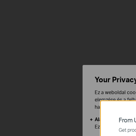
Your Privac
Ez a weboldal cook
elemzése és a fel
használata ellen b
Alap Cookie-k
From U
Ezek a cookie -k 
Get prod