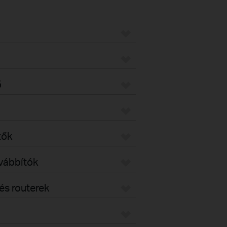
ő
tők
ovábbítók
s routerek