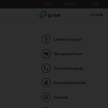
Click
to
TP-Link, Reliably Smart
skip
OTTHON
the
navigation
bar
Letöltési központ
Támogatási fórum
Terméktámogatás
Kompatibilitási listák
Garancia