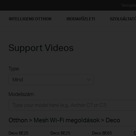
Támogat
INTELLIGENS OTTHON
IRODAI/ÜZLETI
SZOLGÁLTAT
Support Videos
Type:
Mind
Modellszám:
Otthon
Intelligens otthon
Otthon > Mesh Wi-Fi megoldások > Deco
Irodai/üzleti
Deco BE25
Deco BE25
Deco BE65
Szolgáltatóknak