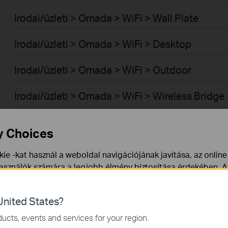
Irodai/üzleti > Omada > WiFi > Wall Plate
Irodai/üzleti > Omada > WiFi > Desktop
Irodai/üzleti > Omada > WiFi > Outdoor
Irodai/üzleti > Omada > WiFi > Wireless Bridge
Irodai/üzleti > Omada > Switch-ek > Aggregati
y Choices
Irodai/üzleti > Omada > Switch-ek > Access
ie -kat használ a weboldal navigációjának javítása, az onlin
használók számára a legjobb élmény biztosítása érdekében. A
Irodai/üzleti > Omada > Switch-ek > Campus
ármikor tiltakozhat. További információt az
adatvédelmi irán
Irodai/üzleti > Omada > Switch-ek > Access Pr
nited States?
a webhely működéséhez szükségesek, és nem tilthatók le a re
ucts, events and services for your region.
Irodai/üzleti > Omada > Switch-ek > Access Pl