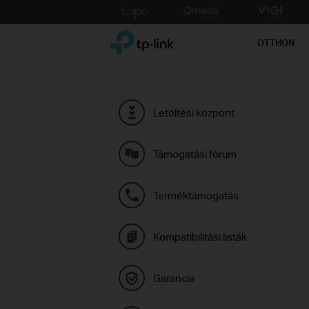
Click
to
TP-Link, Reliably Smart
skip
OTTHON
the
navigation
bar
Letöltési központ
Támogatási fórum
Terméktámogatás
Kompatibilitási listák
Garancia