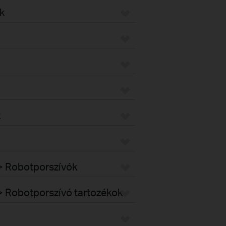
k
k
k > Robotporszívók
k > Robotporszívó tartozékok