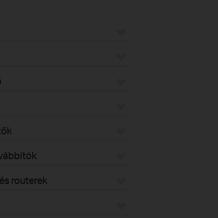
ő
tők
ovábbítók
s routerek