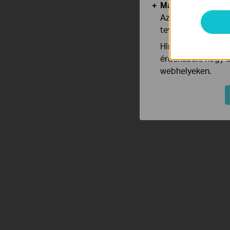
Marketing és Ele
Az elemző cookie 
tevékenységeit, h
Hirdetési partnere
érdekében, hogy ér
webhelyeken.