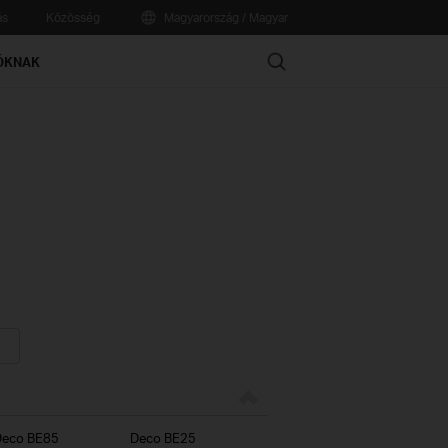
ás
Közösség
Magyarország / Magyar
Search
ÓKNAK
Deco BE85
Deco BE25