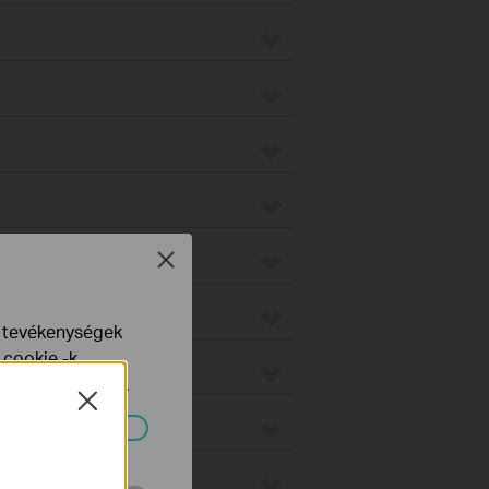
on
Close
e tevékenységek
 cookie -k
yelveinkben
talál.
Close
o
ndszereiben.
us