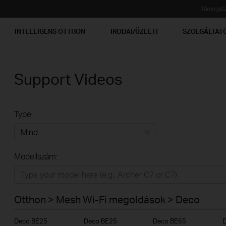
Támogat
INTELLIGENS OTTHON
IRODAI/ÜZLETI
SZOLGÁLTAT
Support Videos
Type:
Mind
Modellszám:
Otthon
Intelligens otthon
Otthon > Mesh Wi-Fi megoldások > Deco
Irodai/üzleti
Deco BE25
Deco BE25
Deco BE65
Szolgáltatóknak