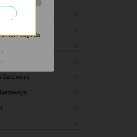
 végzett
ax
tnak be annak
jelenítsen meg más
teways
ways
Fi Gateways
d Gateways
d