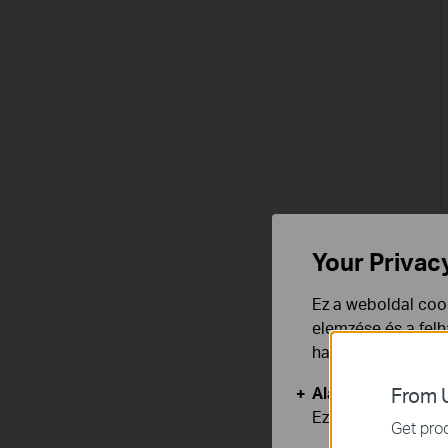
Your Privac
Ez a weboldal cook
elemzése és a fel
használata ellen b
Alap Cookie-k
From U
Ezek a cookie -k 
Get prod