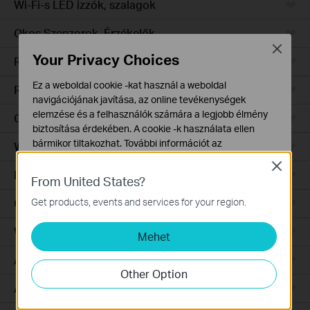
Wi-Fi-s LED izzók, szalagok
Okos Szenzorok, Érzékelők
Close
Your Privacy Choices
Robotporszívók
Ez a weboldal cookie -kat használ a weboldal
Robotporszívó tartozékok
navigációjának javítása, az online tevékenységek
elemzése és a felhasználók számára a legjobb élmény
Ceiling Mount
biztosítása érdekében. A cookie -k használata ellen
bármikor tiltakozhat. További információt az
Wall Plate
adatvédelmi irányelveinkben
talál.
Close
Desktop
From United States?
Alap Cookie-k
Ezek a cookie -k a webhely működéséhez szükségesek,
Get products, events and services for your region.
Outdoor
és nem tilthatók le a rendszereiben.
Wireless Bridge
Mehet
Marketing és Elemző Cookie-k
Az elemző cookie -k lehetővé teszik számunkra, hogy
Aggregation
elemezzük weboldalunkon végzett tevékenységeit, hogy
Other Option
javítsuk és módosítsuk webhelyünk működését.
Access
Hirdetési partnereink a weboldalunkon keresztül