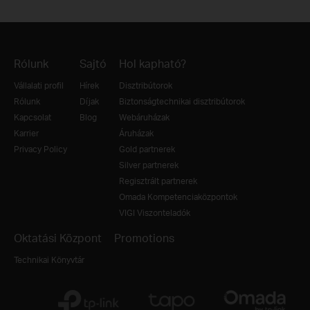
Rólunk
Sajtó
Hol kapható?
Vállalati profil
Hírek
Disztribútorok
Rólunk
Díjak
Biztonságtechnikai disztribútorok
Kapcsolat
Blog
Webáruházak
Karrier
Áruházak
Privacy Policy
Gold partnerek
Silver partnerek
Regisztrált partnerek
Omada Kompetenciaközpontok
VIGI Viszonteladók
Oktatási Központ
Promotions
Technikai Könyvtár