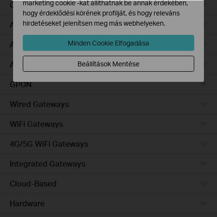
marketing cookie -kat állíthatnak be annak érdekében,
Campus
hogy érdeklődési körének profilját, és hogy releváns
hirdetéseket jelenítsen meg más webhelyeken.
Access Pro
Minden Cookie Elfogadása
Access Plus
Access Max
Beállítások Mentése
GPON
Wired Gateways
WiFi Gateways
4G/5G WiFi Gateways
Integrated Gateways
Cloud-Based
Hardware