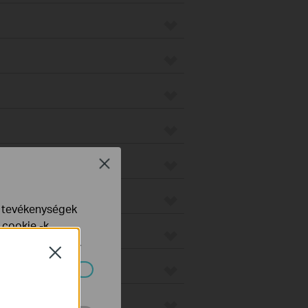
on
Close
e tevékenységek
 cookie -k
yelveinkben
talál.
Close
o
ndszereiben.
us