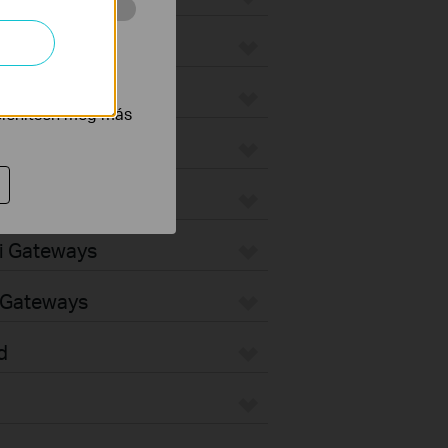
 végzett
ax
tnak be annak
jelenítsen meg más
teways
ways
Fi Gateways
d Gateways
d