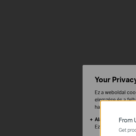
Your Privac
Ez a weboldal cook
elemzése és a fel
használata ellen b
Alap Cookie-k
From U
Ezek a cookie -k 
Get prod