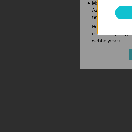
Marketing és Ele
Az elemző cookie 
tevékenységeit, h
Hirdetési partnere
érdekében, hogy ér
webhelyeken.