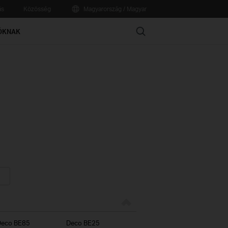
ás
Közösség
Magyarország / Magyar
Search
ÓKNAK
Deco BE85
Deco BE25