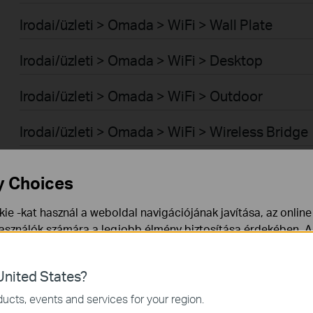
Irodai/üzleti > Omada > WiFi > Wall Plate
Irodai/üzleti > Omada > WiFi > Desktop
Irodai/üzleti > Omada > WiFi > Outdoor
Irodai/üzleti > Omada > WiFi > Wireless Bridge
Irodai/üzleti > Omada > Switch-ek > Aggregati
y Choices
Irodai/üzleti > Omada > Switch-ek > Access
ie -kat használ a weboldal navigációjának javítása, az onlin
használók számára a legjobb élmény biztosítása érdekében. A
Irodai/üzleti > Omada > Switch-ek > Campus
ármikor tiltakozhat. További információt az
adatvédelmi irán
Irodai/üzleti > Omada > Switch-ek > Access Pr
nited States?
a webhely működéséhez szükségesek, és nem tilthatók le a re
ucts, events and services for your region.
Irodai/üzleti > Omada > Switch-ek > Access Pl