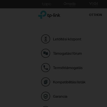
Click
to
TP-Link, Reliably Smart
skip
OTTHON
the
navigation
bar
Letöltési központ
Támogatási fórum
Terméktámogatás
Kompatibilitási listák
Garancia