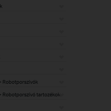
k
k
k > Robotporszívók
k > Robotporszívó tartozékok