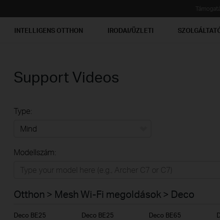
Támogat
INTELLIGENS OTTHON
IRODAI/ÜZLETI
SZOLGÁLTAT
Support Videos
Type:
Mind
Modellszám:
Otthon
Intelligens otthon
Otthon > Mesh Wi-Fi megoldások > Deco
Irodai/üzleti
Deco BE25
Deco BE25
Deco BE65
Szolgáltatóknak