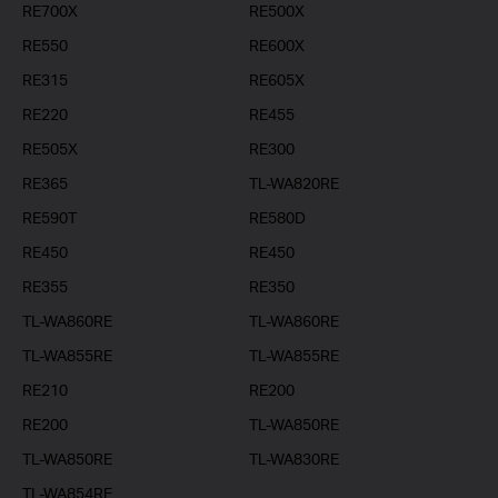
RE700X
RE500X
RE550
RE600X
RE315
RE605X
RE220
RE455
RE505X
RE300
RE365
TL-WA820RE
RE590T
RE580D
RE450
RE450
RE355
RE350
TL-WA860RE
TL-WA860RE
TL-WA855RE
TL-WA855RE
RE210
RE200
RE200
TL-WA850RE
TL-WA850RE
TL-WA830RE
TL-WA854RE