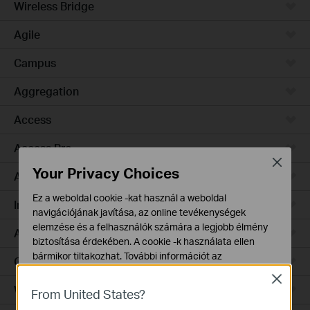
Wireless Bridge
Agile
Campus
Aggregation
Access
Access Pro
Close
Your Privacy Choices
Access Plus
Ez a weboldal cookie -kat használ a weboldal
Industrial
navigációjának javítása, az online tevékenységek
elemzése és a felhasználók számára a legjobb élmény
Access Max
biztosítása érdekében. A cookie -k használata ellen
bármikor tiltakozhat. További információt az
GPON
adatvédelmi irányelveinkben
talál.
Close
Wired Gateways
From United States?
Alap Cookie-k
Ezek a cookie -k a webhely működéséhez szükségesek,