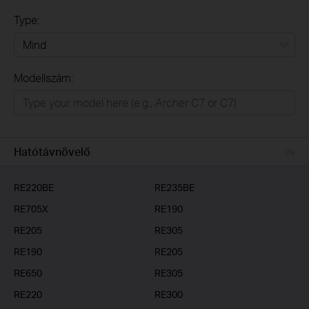
Type:
Mind
Modellszám:
Otthon
Intelligens otthon
Irodai/üzleti
Hatótávnövelő
Szolgáltatóknak
RE220BE
RE235BE
RE705X
RE190
RE205
RE305
RE190
RE205
RE650
RE305
RE220
RE300