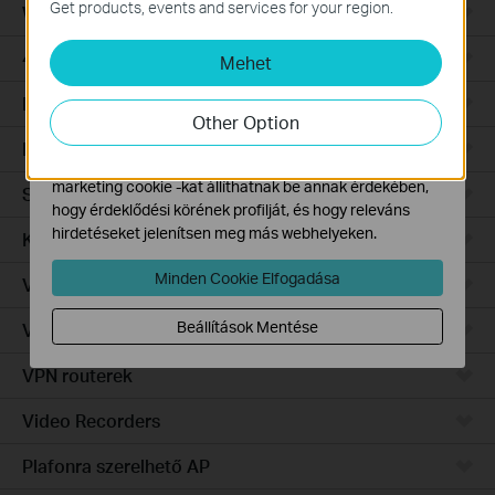
Get products, events and services for your region.
WiFi Gateways
és nem tilthatók le a rendszereiben.
4G/5G WiFi Gateways
Mehet
Marketing és Elemző Cookie-k
Az elemző cookie -k lehetővé teszik számunkra, hogy
Integrated Gateways
elemezzük weboldalunkon végzett tevékenységeit, hogy
Other Option
javítsuk és módosítsuk webhelyünk működését.
Hardware
Hirdetési partnereink a weboldalunkon keresztül
marketing cookie -kat állíthatnak be annak érdekében,
Software
hogy érdeklődési körének profilját, és hogy releváns
hirdetéseket jelenítsen meg más webhelyeken.
Kamerák
Minden Cookie Elfogadása
Vezérlő rendszer
Beállítások Mentése
Vezérelhető switch
VPN routerek
Video Recorders
Plafonra szerelhető AP