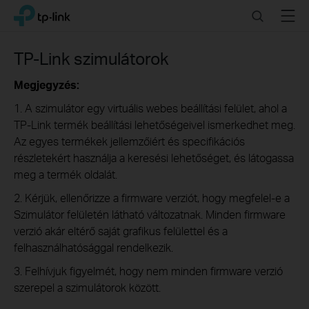
Click
Search
Menu
TP-Link, Reliably Smart
to
skip
the
TP-Link szimulátorok
navigation
bar
Megjegyzés:
1. A szimulátor egy virtuális webes beállítási felület, ahol a
TP-Link termék beállítási lehetőségeivel ismerkedhet meg.
Az egyes termékek jellemzőiért és specifikációs
részletekért használja a keresési lehetőséget, és látogassa
meg a termék oldalát.
2. Kérjük, ellenőrizze a firmware verziót, hogy megfelel-e a
Szimulátor felületén látható változatnak. Minden firmware
verzió akár eltérő saját grafikus felülettel és a
felhasználhatósággal rendelkezik.
3. Felhívjuk figyelmét, hogy nem minden firmware verzió
szerepel a szimulátorok között.