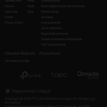
Vállalati profil
Hírek
Disztribútorok
Rólunk
Díjak
Biztonságtechnikai disztribútorok
Kapcsolat
Blog
Webáruházak
Karrier
Áruházak
Privacy Policy
Gold partnerek
Silver partnerek
Regisztrált partnerek
Omada Kompetenciaközpontok
VIGI Viszonteladók
Oktatási Központ
Promotions
Technikai Könyvtár
Magyarország / Magyar
Copyright © 2026 TP-Link Networks Hungary Kft. Minden jog
fenntartva.
A honlapon szereplő adatok tájékoztató jellegűek. Az oldal