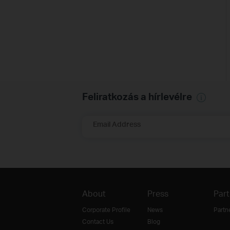
Feliratkozás a hírlevélre
Email Address
About
Press
Part
Corporate Profile
News
Partn
Contact Us
Blog