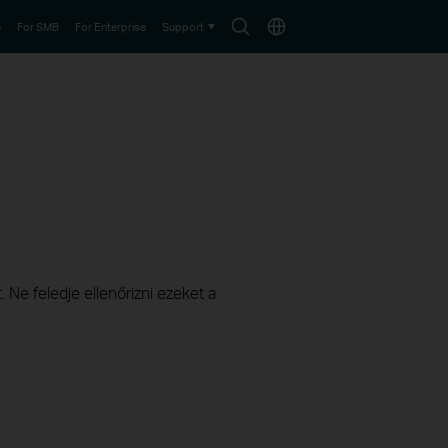
Search
Choose
e
For SMB
For Enterprise
Support
icon
location
 Ne feledje ellenőrizni ezeket a