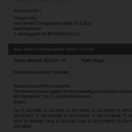
Release Note >
Version Info:
Easy Smart Configuration Utility V1.3.20.0.
New Features:
1. Add support for RP108GE(UN) 2.0.
Easy Smart Configuration Utility v1.3.19.0
Kiadás dátuma:
2024-07-18
Nyelv:
Angol
Operációs rendszer: Windows
New Features/Enhancements:
This iteration adds support for the following new models compare
RP108GE(UN) 1.30, TL-SG1016PE(UN) 6.0
Notes:
For TL-SG105E, TL-SG108E, TL-SG105PE, TL-SG108PE, TL-RP10
SG1016PE, TL-SG1016DE, TL-SG1024DE, TL-SG1210MPE, TL-S
V5.0, TL-SG608E V6.0, TL-SG616E 2.20, TL-SG105MPE 1.0, D
DS108GE