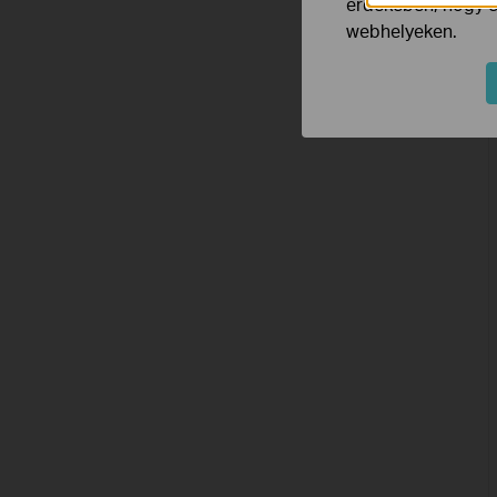
érdekében, hogy ér
webhelyeken.