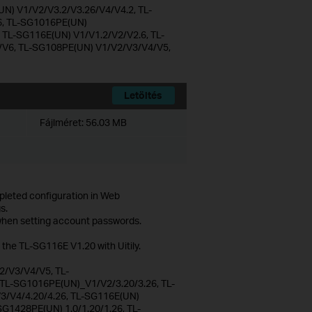
N) V1/V2/V3.2/V3.26/V4/V4.2, TL-
6, TL-SG1016PE(UN)
TL-SG116E(UN) V1/V1.2/V2/V2.6, TL-
/V6, TL-SG108PE(UN) V1/V2/V3/V4/V5,
Letöltés
Fájlméret:
56.03 MB
mpleted configuration in Web
s.
 when setting account passwords.
 the TL-SG116E V1.20 with Uitily.
/V3/V4/V5, TL-
L-SG1016PE(UN)_V1/V2/3.20/3.26, TL-
/V4/4.20/4.26, TL-SG116E(UN)
SG1428PE(UN) 1.0/1.20/1.26, TL-