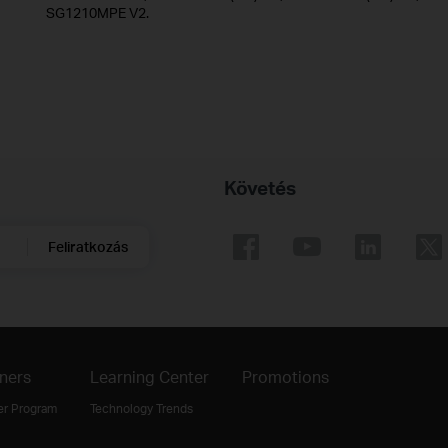
SG1210MPE V2.
Követés
Feliratkozás
ners
Learning Center
Promotions
er Program
Technology Trends