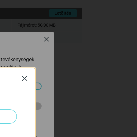
Letöltés
Fájlméret:
56.96 MB
Close
e tevékenységek
d to version 1.3.13.0:
 cookie -k
yelveinkben
talál.
Close
ndszereiben.
 végzett
tnak be annak