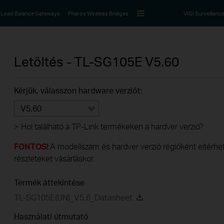
Load Balance Gateways
Pharos Wireless Bridges
VIGI Surveillanc
Letöltés -
TL-SG105E
V5.60
Kérjük, válasszon hardware verziót:
V5.60
>
Hol található a TP-Link termékeken a hardver verzió?
FONTOS!
:A modellszám és hardver verzió régióként eltérhet.
részleteket vásárláskor.
Termék áttekintése
TL-SG105E(UN)_V5.6_Datasheet
Használati útmutató