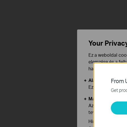
Your Privac
Ez a weboldal cook
elemzése és a fel
használata ellen b
Alap Cookie-k
From U
Ezek a cookie -k 
Get prod
Marketing és Ele
Az elemző cookie 
tevékenységeit, h
Hirdetési partnere