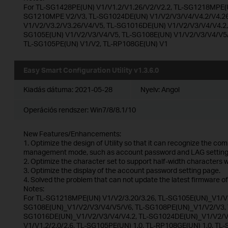
For TL-SG1428PE(UN) V1/V1.2/V1.26/V2/V2.2, TL-SG1218MPE(U
SG1210MPE V2/V3, TL-SG1024DE(UN) V1/V2/V3/V4/V4.2/V4.2
V1/V2/V3.2/V3.26/V4/V5, TL-SG1016DE(UN) V1/V2/V3/V4/V4.2, 
SG105E(UN) V1/V2/V3/V4/V5, TL-SG108E(UN) V1/V2/V3/V4/V5
TL-SG105PE(UN) V1/V2, TL-RP108GE(UN) V1
Easy Smart Configuration Utility v1.3.6.0
Kiadás dátuma:
2021-05-28
Nyelv:
Angol
Operációs rendszer: Win7/8/8.1/10
New Features/Enhancements:
1. Optimize the design of Utility so that it can recognize the co
management mode, such as account password and LAG setting
2. Optimize the character set to support half-width characters
3. Optimize the display of the account password setting page.
4. Solved the problem that can not update the latest firmware of
Notes:
For TL-SG1218MPE(UN) V1/V2/3.20/3.26, TL-SG105E(UN)_V1/V2
SG108E(UN)_V1/V2/V3/V4/V5/V6, TL-SG108PE(UN)_V1/V2/V3, T
SG1016DE(UN)_V1/V2/V3/V4/V4.2, TL-SG1024DE(UN)_V1/V2/V3
V1/V1.2/2.0/2.6, TL-SG105PE(UN) 1.0, TL-RP108GE(UN) 1.0, TL-