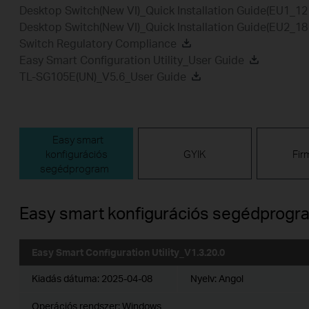
Desktop Switch(New VI)_Quick Installation Guide(EU1_1
Desktop Switch(New VI)_Quick Installation Guide(EU2_1
Switch Regulatory Compliance
Easy Smart Configuration Utility_User Guide
TL-SG105E(UN)_V5.6_User Guide
Easy smart
konfigurációs
GYIK
Fir
segédprogram
Easy smart konfigurációs segédprogr
Easy Smart Configuration Utility_V1.3.20.0
Kiadás dátuma:
2025-04-08
Nyelv:
Angol
Operációs rendszer: Windows