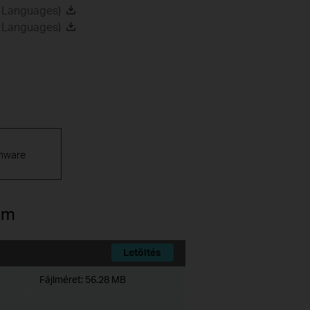
2 Languages)
8 Languages)
mware
am
Letöltés
Fájlméret:
56.28 MB