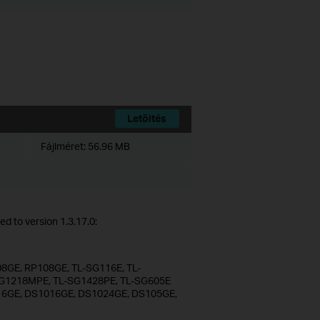
Letöltés
Fájlméret:
56.96 MB
d to version 1.3.17.0:
8GE, RP108GE, TL-SG116E, TL-
G1218MPE, TL-SG1428PE, TL-SG605E
S116GE, DS1016GE, DS1024GE, DS105GE,