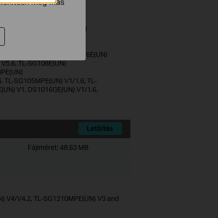
jelenítsen meg más
 TL-SG1218MPE(UN)
.6/V3/3.6, TL-SG1024DE(UN)
)
6DE(UN)
/V2/V2.2/V2.6/2.26, TL-SG616E(UN)
 V5.6, TL-SG108E(UN)
8PE(UN)
6, TL-SG105MPE(UN) V1/1.6, TL-
UN) V1, DS1016GE(UN) V1/1.6,
Letöltés
Fájlméret:
48.63 MB
N) V4/V4.2, TL-SG1210MPE(UN) V3 and