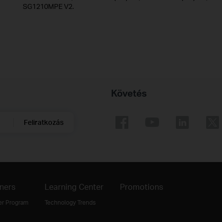
SG1210MPE V2.
Követés
Feliratkozás
ners
Learning Center
Promotions
er Program
Technology Trends