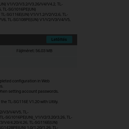
N) V1/V2/V3.2/V3.26/V4/V4.2, TL-
6, TL-SG1016PE(UN)
TL-SG116E(UN) V1/V1.2/V2/V2.6, TL-
/V6, TL-SG108PE(UN) V1/V2/V3/V4/V5,
Letöltés
Fájlméret:
56.03 MB
mpleted configuration in Web
s.
 when setting account passwords.
 the TL-SG116E V1.20 with Uitily.
/V3/V4/V5, TL-
L-SG1016PE(UN)_V1/V2/3.20/3.26, TL-
/V4/4.20/4.26, TL-SG116E(UN)
SG1428PE(UN) 1.0/1.20/1.26, TL-