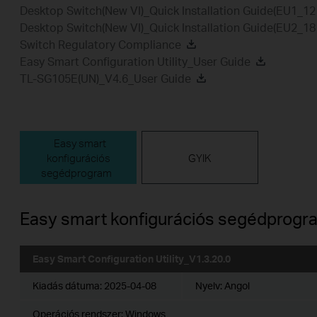
Desktop Switch(New VI)_Quick Installation Guide(EU1_1
Desktop Switch(New VI)_Quick Installation Guide(EU2_1
Switch Regulatory Compliance
Easy Smart Configuration Utility_User Guide
TL-SG105E(UN)_V4.6_User Guide
Easy smart
konfigurációs
GYIK
segédprogram
Easy smart konfigurációs segédprogr
Easy Smart Configuration Utility_V1.3.20.0
Kiadás dátuma:
2025-04-08
Nyelv:
Angol
Operációs rendszer: Windows