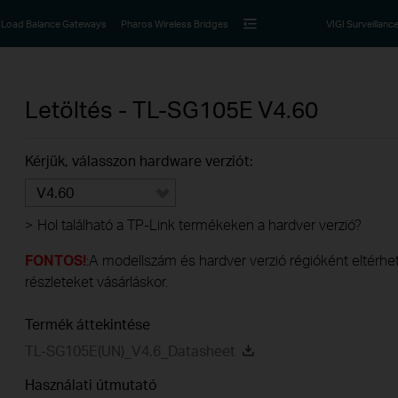
Load Balance Gateways
Pharos Wireless Bridges
VIGI Surveillanc
Letöltés -
TL-SG105E
V4.60
Kérjük, válasszon hardware verziót:
V4.60
>
Hol található a TP-Link termékeken a hardver verzió?
FONTOS!
:A modellszám és hardver verzió régióként eltérhet.
részleteket vásárláskor.
Termék áttekintése
TL-SG105E(UN)_V4.6_Datasheet
Használati útmutató