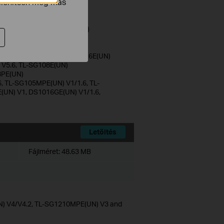
jelenítsen meg más
 TL-SG1218MPE(UN)
.6/V3/3.6, TL-SG1024DE(UN)
)
6DE(UN)
/V2/V2.2/V2.6/2.26, TL-SG616E(UN)
 V5.6, TL-SG108E(UN)
8PE(UN)
6, TL-SG105MPE(UN) V1/1.6, TL-
UN) V1, DS1016GE(UN) V1/1.6,
Letöltés
Fájlméret:
48.63 MB
N) V4/V4.2, TL-SG1210MPE(UN) V3 and