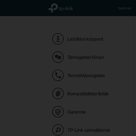
TP-Link, Reliably Smart
Switches
Letöltési központ
Támogatási fórum
Terméktámogatás
Kompatibilitási listák
Garancia
TP-Link szimulátorok