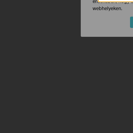
érdekében, hogy ér
webhelyeken.