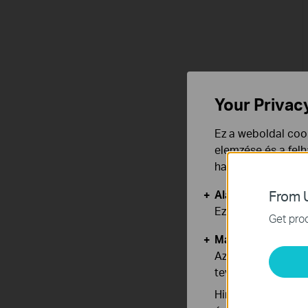
Your Privac
Ez a weboldal cook
elemzése és a fel
használata ellen b
Alap Cookie-k
From U
Ezek a cookie -k 
Get prod
Marketing és Ele
Az elemző cookie 
tevékenységeit, h
Hirdetési partnere