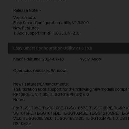
Release Note >
Version Info:
Easy Smart Configuration Utility V1.3.20.0.
New Features:
1. Add support for RP108GE(UN) 2.0.
Easy Smart Configuration Utility v1.3.19.0
Kiadás dátuma:
2024-07-18
Nyelv:
Angol
Operációs rendszer: Windows
New Features/Enhancements:
This iteration adds support for the following new models compare
RP108GE(UN) 1.30, TL-SG1016PE(UN) 6.0
Notes:
For TL-SG105E, TL-SG108E, TL-SG105PE, TL-SG108PE, TL-RP10
SG1016PE, TL-SG1016DE, TL-SG1024DE, TL-SG1210MPE, TL-S
V5.0, TL-SG608E V6.0, TL-SG616E 2.20, TL-SG105MPE 1.0, D
DS108GE