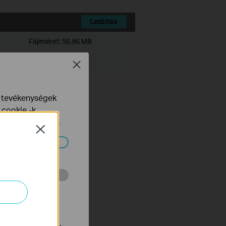
Letöltés
Fájlméret:
56.96 MB
Close
e tevékenységek
d to version 1.3.13.0:
 cookie -k
yelveinkben
talál.
Close
ndszereiben.
 végzett
tnak be annak