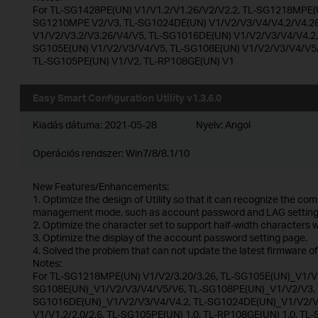
For TL-SG1428PE(UN) V1/V1.2/V1.26/V2/V2.2, TL-SG1218MPE(U
SG1210MPE V2/V3, TL-SG1024DE(UN) V1/V2/V3/V4/V4.2/V4.2
V1/V2/V3.2/V3.26/V4/V5, TL-SG1016DE(UN) V1/V2/V3/V4/V4.2, 
SG105E(UN) V1/V2/V3/V4/V5, TL-SG108E(UN) V1/V2/V3/V4/V5
TL-SG105PE(UN) V1/V2, TL-RP108GE(UN) V1
Easy Smart Configuration Utility v1.3.6.0
Kiadás dátuma:
2021-05-28
Nyelv:
Angol
Operációs rendszer: Win7/8/8.1/10
New Features/Enhancements:
1. Optimize the design of Utility so that it can recognize the co
management mode, such as account password and LAG setting
2. Optimize the character set to support half-width characters
3. Optimize the display of the account password setting page.
4. Solved the problem that can not update the latest firmware of
Notes:
For TL-SG1218MPE(UN) V1/V2/3.20/3.26, TL-SG105E(UN)_V1/V2
SG108E(UN)_V1/V2/V3/V4/V5/V6, TL-SG108PE(UN)_V1/V2/V3, T
SG1016DE(UN)_V1/V2/V3/V4/V4.2, TL-SG1024DE(UN)_V1/V2/V3
V1/V1.2/2.0/2.6, TL-SG105PE(UN) 1.0, TL-RP108GE(UN) 1.0, TL-