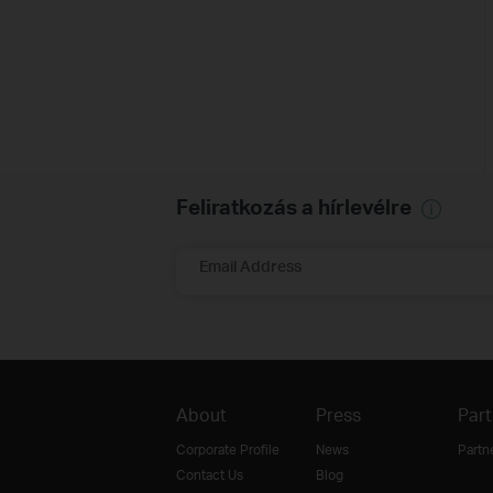
Feliratkozás a hírlevélre
Email Address
About
Press
Part
Corporate Profile
News
Partn
Contact Us
Blog