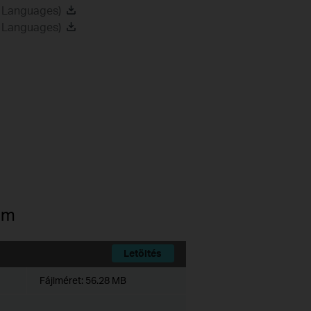
2 Languages)
8 Languages)
am
Letöltés
Fájlméret:
56.28 MB