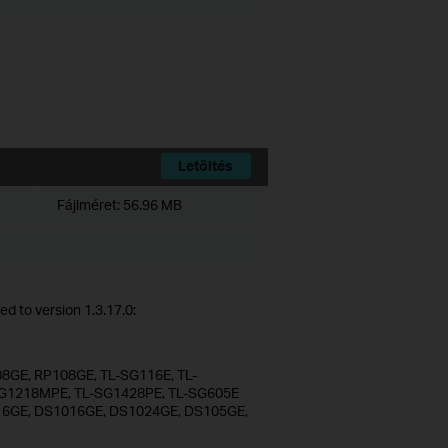
Letöltés
Fájlméret:
56.96 MB
d to version 1.3.17.0:
8GE, RP108GE, TL-SG116E, TL-
G1218MPE, TL-SG1428PE, TL-SG605E
S116GE, DS1016GE, DS1024GE, DS105GE,