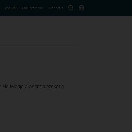
Search
Choose
e
For SMB
For Enterprise
Support
icon
location
 Ne feledje ellenőrizni ezeket a