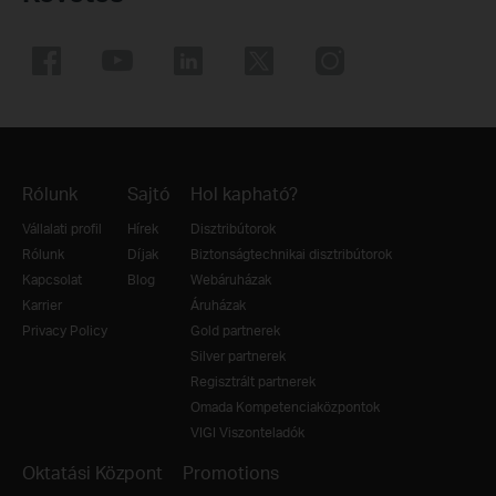
Rólunk
Sajtó
Hol kapható?
Vállalati profil
Hírek
Disztribútorok
Rólunk
Díjak
Biztonságtechnikai disztribútorok
Kapcsolat
Blog
Webáruházak
Karrier
Áruházak
Privacy Policy
Gold partnerek
Silver partnerek
Regisztrált partnerek
Omada Kompetenciaközpontok
VIGI Viszonteladók
Oktatási Központ
Promotions