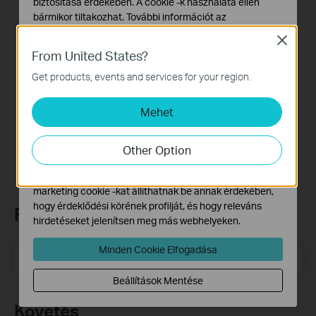
Mount Your Tapo
biztosítása érdekében. A cookie -k használata ellen
Smart Wire-Free
bármikor tiltakozhat. További információt az
indoor/Outdoor
adatvédelmi irányelveinkben
talál.
Close
Security Camera:
From United States?
Alap Cookie-k
Tapo
Ezek a cookie -k a webhely működéséhez szükségesek,
Get products, events and services for your region.
C410/C402/TC82
és nem tilthatók le a rendszereiben.
Mehet
Marketing és Elemző Cookie-k
Az elemző cookie -k lehetővé teszik számunkra, hogy
elemezzük weboldalunkon végzett tevékenységeit, hogy
Other Option
javítsuk és módosítsuk webhelyünk működését.
Hirdetési partnereink a weboldalunkon keresztül
marketing cookie -kat állíthatnak be annak érdekében,
hogy érdeklődési körének profilját, és hogy releváns
Feliratkozás a hírlevélre
hirdetéseket jelenítsen meg más webhelyeken.
Minden Cookie Elfogadása
Email Address
Feliratkozás
Beállítások Mentése
Követés