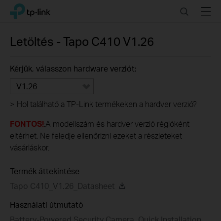
Click
Search
Menu
TP-Link, Reliably Smart
to
skip
the
Letöltés -
Tapo C410
V1.26
navigation
bar
Kérjük, válasszon hardware verziót:
V1.26
>
Hol található a TP-Link termékeken a hardver verzió?
FONTOS!
:A modellszám és hardver verzió régióként
eltérhet. Ne feledje ellenőrizni ezeket a részleteket
vásárláskor.
Termék áttekintése
Tapo C410_V1.26_Datasheet
Használati útmutató
Battery-Powered Security Camera_Quick Installation