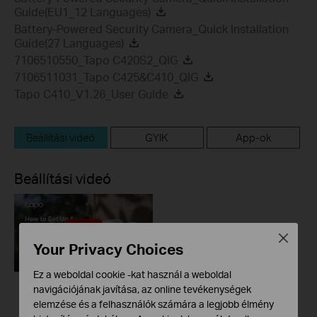
Guide(EU1_12 Languages)
Battery-Powered Security Camera_Quick Installation
Guide(27 Languages)
7106510550_Tapo C420S2_QIG
7106511031_Tapo C425&C410_QIG
Tapo C410_V1.26_User Guide
Beállítási videó
GYIK
App-ok
Beállítási videó
Close
Your Privacy Choices
Ez a weboldal cookie -kat használ a weboldal
navigációjának javítása, az online tevékenységek
How to Set Up &
elemzése és a felhasználók számára a legjobb élmény