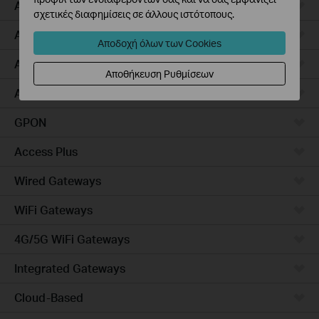
Access Pro
σχετικές διαφημίσεις σε άλλους ιστότοπους.
Aggregation
Αποδοχή όλων των Cookies
Access Max
Αποθήκευση Ρυθμίσεων
Access
GPON
Access Plus
Wired Gateways
WiFi Gateways
4G/5G WiFi Gateways
Integrated Gateways
Cloud-Based