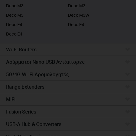
Deco M3
Deco M3
Deco M3
Deco M3W
Deco E4
Deco E4
Deco E4
Wi-Fi Routers
Ασύρματοι Nano USB Αντάπτορες
5G/4G Wi-Fi Δρομολογητές
Range Extenders
MiFi
Fusion Series
USB-A Hub & Converters