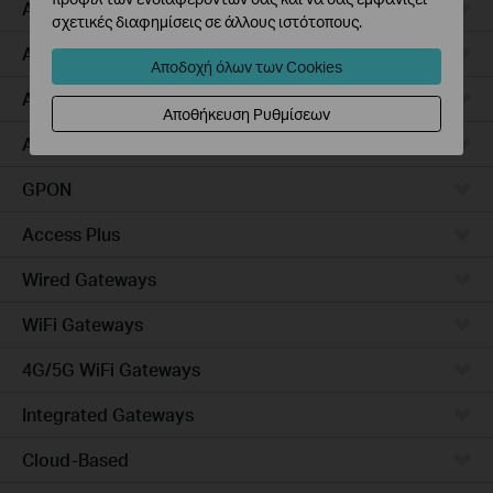
Access Pro
σχετικές διαφημίσεις σε άλλους ιστότοπους.
Aggregation
Αποδοχή όλων των Cookies
Access Max
Αποθήκευση Ρυθμίσεων
Access
GPON
Access Plus
Wired Gateways
WiFi Gateways
4G/5G WiFi Gateways
Integrated Gateways
Cloud-Based