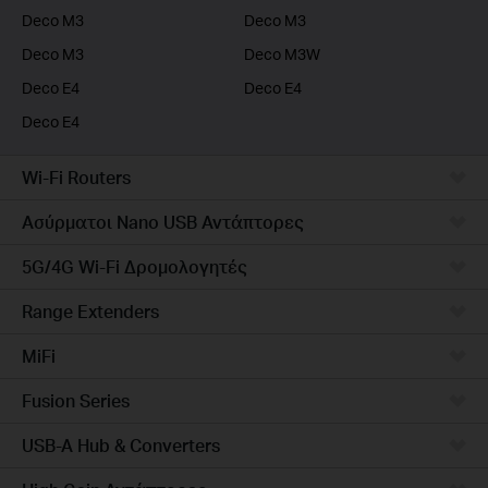
Deco M3
Deco M3
Deco M3
Deco M3W
Deco E4
Deco E4
Deco E4
Wi-Fi Routers
Ασύρματοι Nano USB Αντάπτορες
5G/4G Wi-Fi Δρομολογητές
Range Extenders
MiFi
Fusion Series
USB-A Hub & Converters