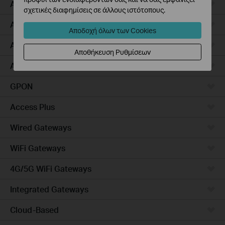
Access Pro
σχετικές διαφημίσεις σε άλλους ιστότοπους.
Aggregation
Αποδοχή όλων των Cookies
Access Max
Αποθήκευση Ρυθμίσεων
Access
GPON
Access Plus
Wired Gateways
WiFi Gateways
4G/5G WiFi Gateways
Integrated Gateways
Cloud-Based