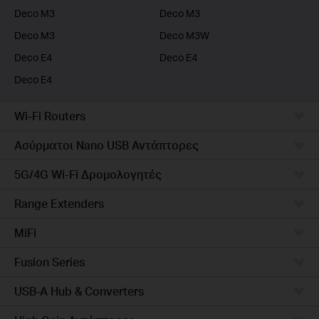
Deco M3
Deco M3
Deco M3
Deco M3W
Deco E4
Deco E4
Deco E4
Wi-Fi Routers
Ασύρματοι Nano USB Αντάπτορες
5G/4G Wi-Fi Δρομολογητές
Range Extenders
MiFi
Fusion Series
USB-A Hub & Converters