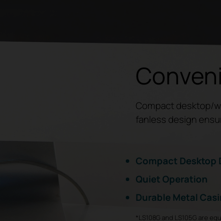
Conveni
Compact desktop/wal
fanless design ensu
Compact Desktop 
Quiet Operation
Durable Metal Cas
*LS108G and LS105G are equ