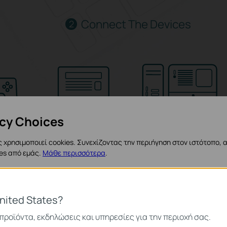
Connect The Devices
2
onsole
IPTV
Computer
acy Choices
 χρησιμοποιεί cookies. Συνεχίζοντας την περιήγηση στον ιστότοπο, 
ies από εμάς.
Μάθε περισσότερα
.
ies
nited States?
ναι απαραίτητα για τη λειτουργία του ιστότοπου και δεν μπορούν να
iteWave Switches
ς.
προϊόντα, εκδηλώσεις και υπηρεσίες για την περιοχή σας.