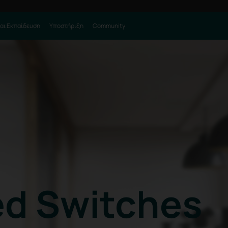
αι Εκπαίδευση
Υποστήριξη
Community
d Switches