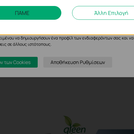
λυσης και Μάρκετινγκ
ΠΑΜΕ
Άλλη Επιλογή
ης μας δίνουν τη δυνατότητα να αναλύσουμε τις δραστηριότητές σας
σουμε και να προσαρμόσουμε τη λειτουργικότητα του ιστότοπού μας.
cookie μπορούν να ρυθμιστούν μέσω του ιστότοπού μας από τους δια
ειμένου να δημιουργήσουν ένα προφίλ των ενδιαφερόντων σας και να
εις σε άλλους ιστότοπους.
ν των Cookies
Αποθήκευση Ρυθμίσεων