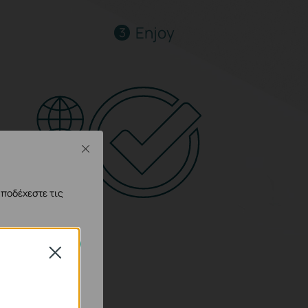
Enjoy
3
Close
Internet
αποδέχεστε τις
Close
 απενεργοποιηθούν