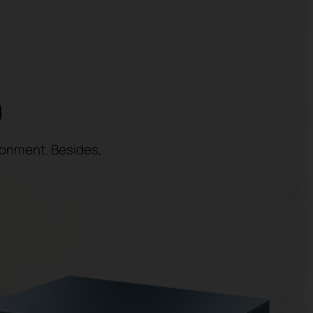
n
ronment. Besides,