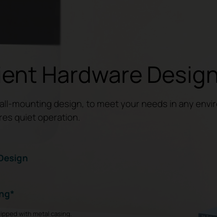
ent Hardware Desig
l-mounting design, to meet your needs in any envi
res quiet operation.
Design
ing*
ipped with metal casing.