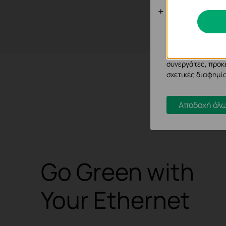
Cookies Ανά
Τα cookie ανάλυσ
μας για να βελτιώ
Τα διαφημιστικά 
συνεργάτες, προκ
σχετικές διαφημίσ
Αποδοχή όλω
Go Green with
Your Ethernet