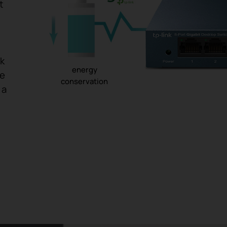
t
k
energy
ve
conservation
 a