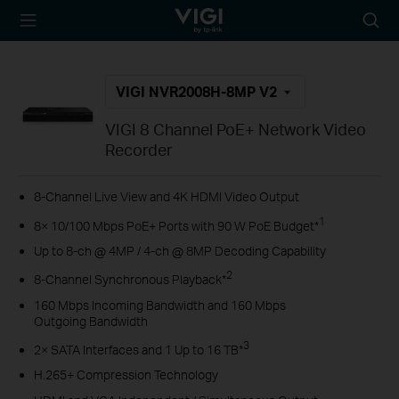
TP-Link, Reliably
Searc
Smart
icon
VIGI NVR2008H-8MP V2
VIGI 8 Channel PoE+ Network Video
Recorder
8-Channel Live View and 4K HDMI Video Output
1
8× 10/100 Mbps PoE+ Ports with 90 W PoE Budget*
Up to 8-ch @ 4MP / 4-ch @ 8MP Decoding Capability
2
8-Channel Synchronous Playback*
160 Mbps Incoming Bandwidth and 160 Mbps
Outgoing Bandwidth
3
2× SATA Interfaces and 1 Up to 16 TB*
H.265+ Compression Technology