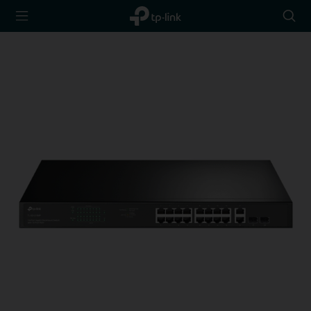
TP-Link,
Searc
Reliably
icon
Smart