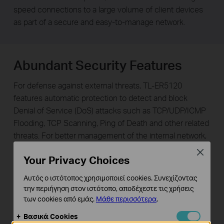
speed connections to a large volume of client devices
as part of a secure and easy-to-manage network.
Abundant Security Features
For defense against external threats, TL-ER5120
features automatic protection to detect and block
Denial of Service (DoS) attacks such as TCP/UDP/ICMP
Flooding, TCP Scanning, Ping of Death and other related
threats. For better management of the internal network,
TL-ER5120 allows administrators to set rules to block
Close
Your Privacy Choices
specific websites and limit staff access to specific
services such as FTP, HTTP and SMTP. Captive Portal
Αυτός ο ιστότοπος χρησιμοποιεί cookies. Συνεχίζοντας
provides a convenient and secure method for guest
την περιήγηση στον ιστότοπο, αποδέχεστε τις χρήσεις
authentication.
των cookies από εμάς.
Μάθε περισσότερα
.
Βασικά Cookies