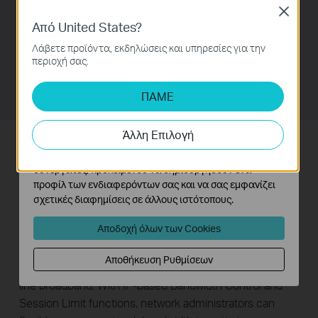
Αυτά τα cookie είναι απαραίτητα για τη λειτουργία του
Close
Superior Hardware
ιστότοπου και δεν μπορούν να απενεργοποιηθούν στα
Από United States?
συστήματά σας.
Λάβετε προϊόντα, εκδηλώσεις και υπηρεσίες για την
With a 64-bit network processor and 2Gbit DDRIII
Cookies Ανάλυσης και Μάρκετινγκ
περιοχή σας.
memory, TL-ER5120 is able to handle multiple tasks
Τα cookie ανάλυσης μας δίνουν τη δυνατότητα να
simultaneously while staying reliable and fast.
αναλύσουμε τις δραστηριότητές σας στον ιστότοπό
ΠΑΜΕ
μας για να βελτιώσουμε και να προσαρμόσουμε τη
λειτουργικότητα του ιστότοπού μας.
Άλλη Επιλογή
Τα διαφημιστικά cookie μπορούν να ρυθμιστούν μέσω
Intelligent Bandwidth Allocation
του ιστότοπού μας από τους διαφημιστικούς μας
συνεργάτες, προκειμένου να δημιουργήσουν ένα
The TL-ER5120 features three freely interchangeable
προφίλ των ενδιαφερόντων σας και να σας εμφανίζει
ports that can be set to either LAN or WAN, allowing the
σχετικές διαφημίσεις σε άλλους ιστότοπους.
router to support up to four WAN ports to satisfy various
Αποδοχή όλων των Cookies
internet access requirements. Intelligent Load Balancing
can distribute data streams according to the bandwidth
Αποθήκευση Ρυθμίσεων
proportion of each WAN port to make full use of multi-
line broadband. With IP-based Bandwidth Control and
Session Limit functions, network administrators can