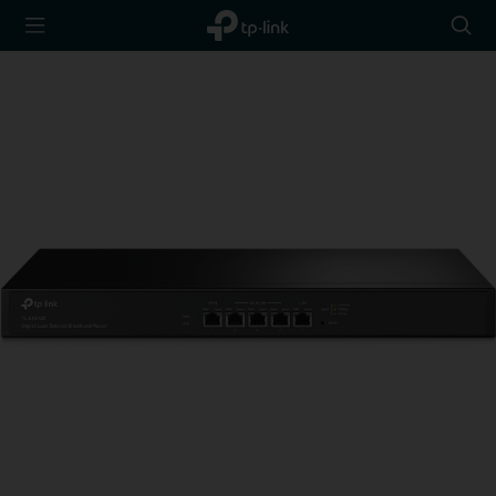
TP-Link,
Searc
Reliably
icon
Smart