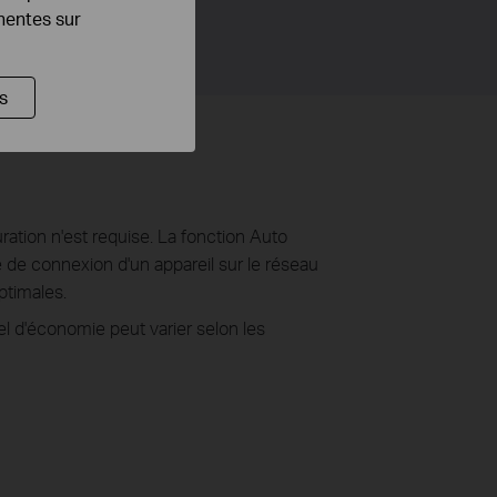
inentes sur
s
ration n'est requise. La fonction Auto
 de connexion d'un appareil sur le réseau
ptimales.
l d'économie peut varier selon les