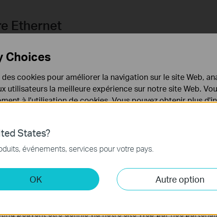
re Ethernet
ur mettre à niveau votre réseau Gigabit ! Ce switch Gigabit 24 
y Choices
logiques afin d'augmenter votre capacité réseau tout en réduisa
énergie en fonction de l'état de la liaison et de la longueur de 
e des cookies pour améliorer la navigation sur le site Web, ana
 aux utilisateurs la meilleure expérience sur notre site Web. V
ent à l'utilisation de cookies. Vous pouvez obtenir plus d'
 confidentialité
.
ted States?
nécessaires au fonctionnement du site Web et ne peuvent pa
oduits, événements, services pour votre pays.
.
 et marketing
OK
Autre option
ture non bloquante dotée d'une capacité de commutation de 32 
yse nous permettent d'analyser vos activités sur notre site 
e 8K assure l'évolutivité, y compris pour les plus grands réseau
tionnalités de notre site Web.
tanée et la fonction Backpressure pour le mode de liaison bidirect
ing peuvent être définis via notre site Web par nos partenair