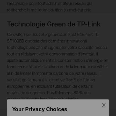
inestimable pour tout administrateur réseau qui
recherche la meilleure solution au meilleur prix.
Technologie Green de TP-Link
Ce switch de nouvelle génération Fast Ethernet TL-
SF1008D dispose des dernières innovations
technologiques afin d'augmenter votre capacité réseau
tout en réduisant votre consommation d'énergie. Il
ajuste automatiquement sa consommation d'énergie en
fonction de l'état de la liaison et de la longueur de câble,
afin de limiter l'empreinte carbone de votre réseau. Il
satisfait également à la directive RoHS de l’Union
européenne, en excluant l’utilisation de certains
matériaux dangereux. Parallèlement, 80 % des
matériaux d’emballage sont recyclables.
Close
Your Privacy Choices