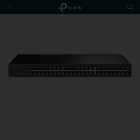
TP-Link,
Searc
Reliably
icon
Smart