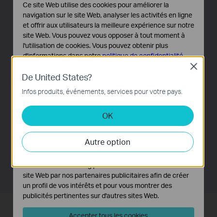
Performances accrues
Ce site Web utilise des cookies pour améliorer la
navigation sur le site Web, analyser les activités en ligne
et offrir aux utilisateurs la meilleure expérience sur notre
Le boîtier métallique rackable allié à une alimentation
site Web. Vous pouvez vous opposer à tout moment à
électrique interne sécurisée certifiée font de ce switch
l'utilisation de cookies. Vous pouvez obtenir plus
le produit le plus robuste et le plus économique pour un
d'informations dans notre
politique de confidentialité
.
environnement comptant moins de 48 utilisateurs. De
Close
Cookies basiques
par son architecture de commutation sans blocage, le
De United States?
Ces cookies sont nécessaires au fonctionnement du
TL-SF1048 redirige et filtre les paquets à pleine vitesse
Infos produits, événements, services pour votre pays.
site Web et ne peuvent pas être désactivés dans vos
pour un transfert optimal. L'utilisation de trames Jumbo
systèmes.
de 10 K améliore améliore considérablement les
OK
Cookies d'analyse et marketing
performances de transfert des fichiers volumineux. Le
Les cookies d'analyse nous permettent d'analyser vos
contrôle de flux IEEE 802.3x pour le mode de liaison
Autre option
activités sur notre site Web pour améliorer et ajuster les
bidirectionnelle simultanée et la fonction Backpressure
fonctionnalités de notre site Web.
pour le mode de liaison bidirectionnelle alternée
Les cookies marketing peuvent être définis via notre
réduisent l’encombrement du trafic.
site Web par nos partenaires publicitaires afin de créer
un profil de vos intérêts et pour vous montrer des
publicités pertinentes sur d'autres sites Web.
Facile à utiliser
Accepter tous les cookies