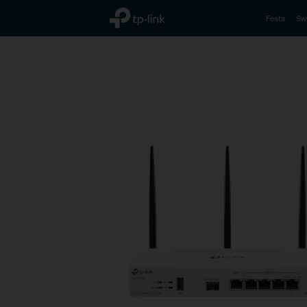
TP-Link, Reliably Smart
Festa
Sw