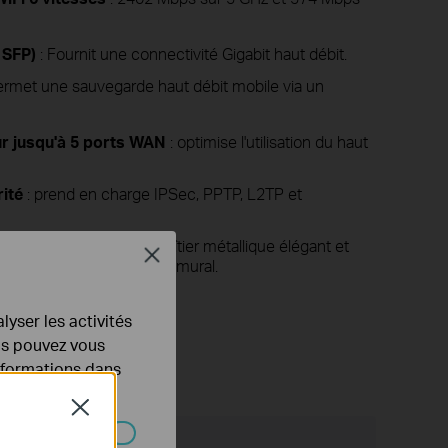
 SFP)
: Fournit une connectivité Gigabit haut débit.
ermet une sauvegarde haut débit mobile via un
ur jusqu'à 5 ports WAN
: optimise l'utilisation du haut
ité
: prend en charge IPSec, PPTP, L2TP et
sionnel
: dispose d'un boîtier métallique élégant et
Close
n montage sur bureau ou mural.
lyser les activités
ous pouvez vous
informations dans
Close
ions
Support