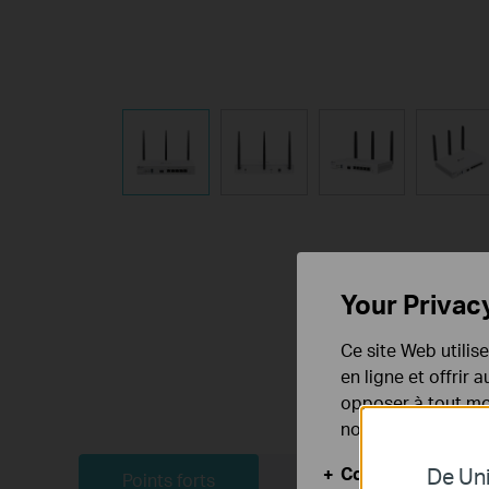
Your Privac
Ce site Web utilis
en ligne et offrir
opposer à tout mom
notre
politique de
Cookies basiques
De Uni
Points forts
Dans la boite