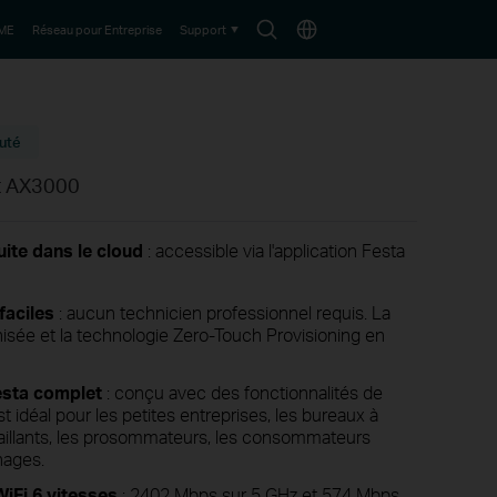
Search
Choisir
PME
Réseau pour Entreprise
Support
icon
le
pays
uté
it AX3000
uite dans le cloud
: accessible via l'application Festa
 faciles
: aucun technicien professionnel requis. La
isée et la technologie Zero-Touch Provisioning en
sta complet
: conçu avec des fonctionnalités de
est idéal pour les petites entreprises, les bureaux à
étaillants, les prosommateurs, les consommateurs
nages.
iFi 6 vitesses
: 2402 Mbps sur 5 GHz et 574 Mbps