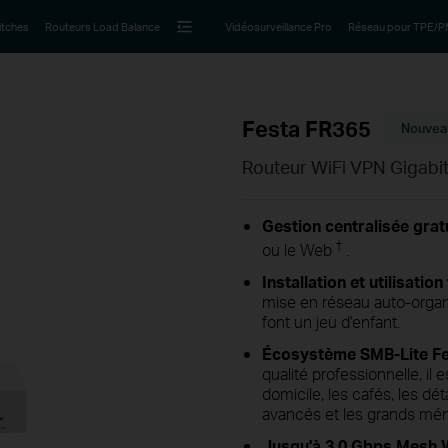
itches
Routeurs Load Balance
Vidéosurveillance Pro
Réseau pour TPE/
Festa FR365
Nouvea
Routeur WiFi VPN Gigab
Gestion centralisée grat
†
ou le Web
.
Installation et utilisation
mise en réseau auto-organ
font un jeu d'enfant.
Écosystème SMB-Lite Fe
qualité professionnelle, il 
domicile, les cafés, les d
avancés et les grands mé
Jusqu'à 3,0 Gbps Mesh W